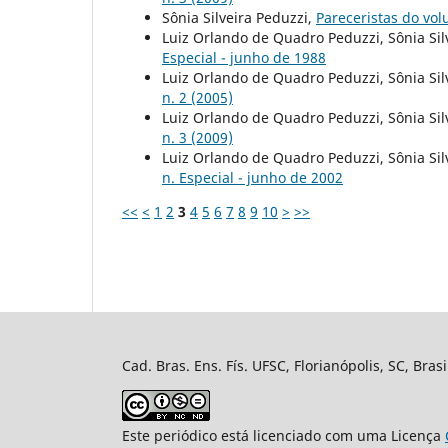
Sônia Silveira Peduzzi,
Pareceristas do vo
Luiz Orlando de Quadro Peduzzi, Sônia Sil
Especial - junho de 1988
Luiz Orlando de Quadro Peduzzi, Sônia Sil
n. 2 (2005)
Luiz Orlando de Quadro Peduzzi, Sônia Sil
n. 3 (2009)
Luiz Orlando de Quadro Peduzzi, Sônia Sil
n. Especial - junho de 2002
<<
<
1
2
3
4
5
6
7
8
9
10
>
>>
Cad. Bras. Ens. Fís. UFSC, Florianópolis, SC, Bra
Este periódico está licenciado com uma Licença