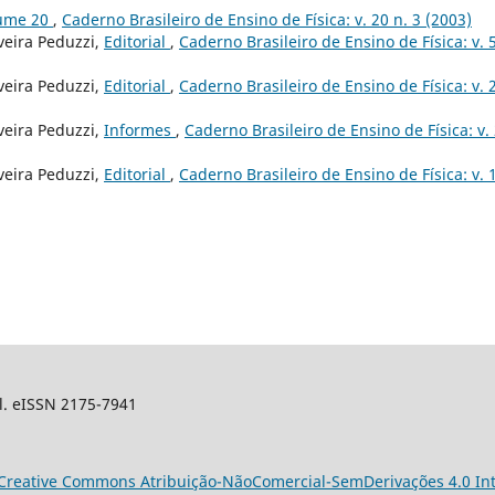
lume 20
,
Caderno Brasileiro de Ensino de Física: v. 20 n. 3 (2003)
veira Peduzzi,
Editorial
,
Caderno Brasileiro de Ensino de Física: v. 5
veira Peduzzi,
Editorial
,
Caderno Brasileiro de Ensino de Física: v. 
veira Peduzzi,
Informes
,
Caderno Brasileiro de Ensino de Física: v.
veira Peduzzi,
Editorial
,
Caderno Brasileiro de Ensino de Física: v. 
sil. eISSN 2175-7941
Creative Commons Atribuição-NãoComercial-SemDerivações 4.0 Int