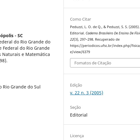
Como Citar
Peduzzi, L. O. de Q., & Peduzzi, S. S. (2005).
Editorial.
Caderno Brasileiro De Ensino De Físi
ópolis - SC
22
(3), 297–298. Recuperado de
ederal do Rio Grande do
https://periodicos.ufsc.br/index.php/fisica/
e Federal do Rio Grande
e/view/6379
s Naturais e Matemática
98).
Fomatos de Citação
Edição
o Rio Grande do Sul
v. 22 n. 3 (2005)
Seção
Editorial
Licença