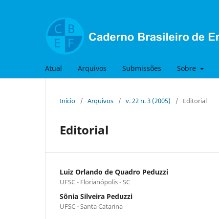
Atual
Arquivos
Submissões
Sobre
Início
/
Arquivos
/
v. 22 n. 3 (2005)
/
Editorial
Editorial
Luiz Orlando de Quadro Peduzzi
UFSC - Florianópolis - SC
Sônia Silveira Peduzzi
UFSC - Santa Catarina