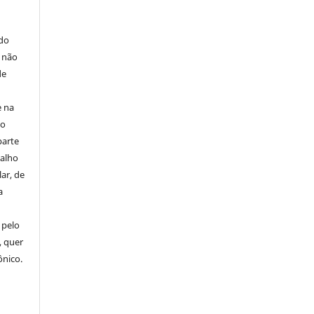
E
 do
e não
de
e na
 o
parte
balho
ar, de
a
 pelo
, quer
ônico.