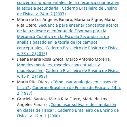
conceptos fundamentales de la mecánica cuántica en
la escuela secundaria
,
Caderno Brasileiro de Ensino
de Física: v. 24 n. 2 (2007)
Maria de Los Angeles Fanaro, Mariana Elgue, María
Rita Otero,
Secuencia para enseñar conceptos acerca
de la luz desde el enfoque de Feynman para la
Mecánica Cuántica en la Escuela Secundaria: un
análisis basado en la teoría de los campos
conceptuales
,
Caderno Brasileiro de Ensino de Física:
v. 33 n. 2 (2016)
Ileana Maria Rosa Greca, Marco Antonio Moreira,
Modelos mentales, modelos conceptuales y
modelización
,
Caderno Brasileiro de Ensino de Física:
v. 15 n. 2 (1998)
Maria Rita Otero,
¿Cómo usar analogías en clases de
física?
,
Caderno Brasileiro de Ensino de Física: v. 14 n.
2 (1997)
Graciela Santos, Maria Rita Otero, Maria de Los
Angeles Fanaro,
¿Cómo usar software de simulación
en clases de Física?
,
Caderno Brasileiro de Ensino de
Física: v. 17 n. 1 (2000)