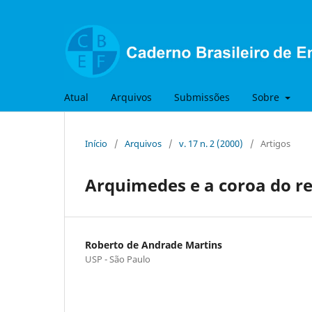
Atual
Arquivos
Submissões
Sobre
Início
/
Arquivos
/
v. 17 n. 2 (2000)
/
Artigos
Arquimedes e a coroa do re
Roberto de Andrade Martins
USP - São Paulo