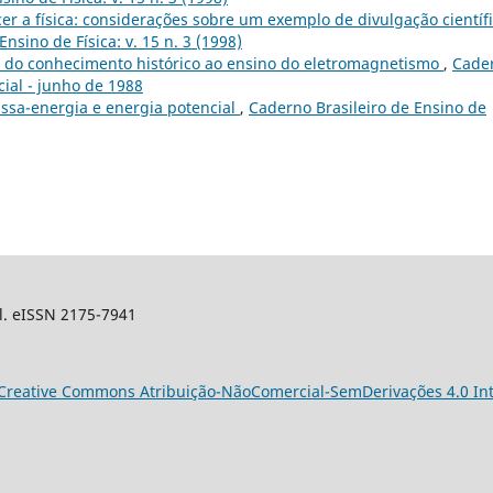
er a física: considerações sobre um exemplo de divulgação científ
nsino de Física: v. 15 n. 3 (1998)
o do conhecimento histórico ao ensino do eletromagnetismo
,
Cade
ecial - junho de 1988
ssa-energia e energia potencial
,
Caderno Brasileiro de Ensino de
sil. eISSN 2175-7941
Creative Commons Atribuição-NãoComercial-SemDerivações 4.0 Int