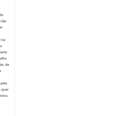
E
 do
e não
de
e na
 o
parte
balho
ar, de
a
 pelo
, quer
ônico.