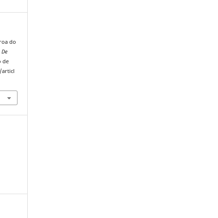
oroa do
o De
o de
articl