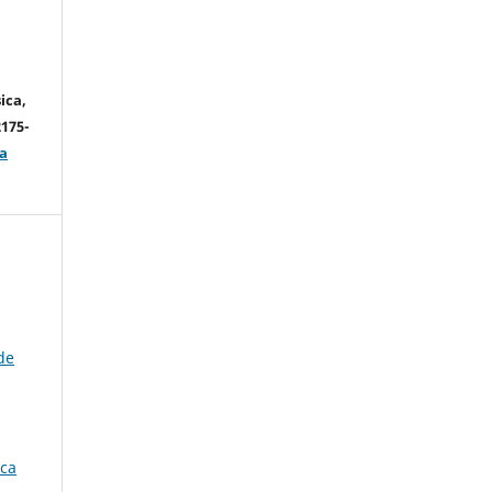
ica,
2175-
a
de
ica