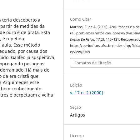
Como Citar
 teria descoberto a
a partir de medidas da
Martins, R. de A. (2000). Arquimedes e a c
de ouro e de prata. Esta
rei: problemas históricos.
Caderno Brasileir
, é repetida
Ensino De Física
,
17
(2), 115–121. Recuperad
e aula. Esse método
https://periodicos.ufsc.br/index.php/fisica/
dequado, por causa dos
e/view/6769
uido. Galileo já suspeitava
Fomatos de Citação
 empregando pesagens
o derramado. Há mais de
o da era cristã que
a a Arquimedes esse
Edição
m bom conhecimento
v. 17 n. 2 (2000)
utros e perpetuam a velha
Seção
Artigos
Licença