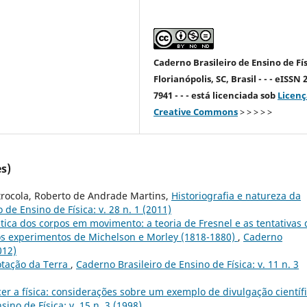
Caderno Brasileiro de Ensino de Fís
Florianópolis, SC, Brasil - - - eISSN 
7941 - - - está licenciada sob
Licenç
Creative Commons
> > > > >
s)
etrocola, Roberto de Andrade Martins,
Historiografia e natureza da
 de Ensino de Física: v. 28 n. 1 (2011)
ptica dos corpos em movimento: a teoria de Fresnel e as tentativas 
os experimentos de Michelson e Morley (1818-1880)
,
Caderno
012)
rotação da Terra
,
Caderno Brasileiro de Ensino de Física: v. 11 n. 3
er a física: considerações sobre um exemplo de divulgação científ
ino de Física: v. 15 n. 3 (1998)