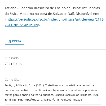
Tatiana - Caderno Brasileiro de Ensino de Física: Influências
da Física Moderna na obra de Salvador Dalí. Disponível em:
<
https://periodicos.ufsc.br/index.php/fisica/article/view/2175-
7941.2017v34n2p509
>.
PDF/A
Publicado
2021-03-25
Como Citar
Setlik, J., & Silva, H. C. da. (2021). Trabalhando a materialidade textual na
licenciatura em física: como licenciando(a)s escolhem, analisam e propõem
textos para o ensino da teoria quântica.
Caderno Brasileiro De Ensino De Física
,
38
(1), 538–568. https://doi.org/10.5007/2175-7941.2021.e72924