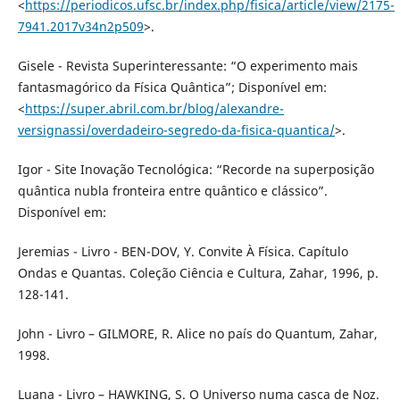
<
https://periodicos.ufsc.br/index.php/fisica/article/view/2175-
7941.2017v34n2p509
>.
Gisele - Revista Superinteressante: “O experimento mais
fantasmagórico da Física Quântica”; Disponível em:
<
https://super.abril.com.br/blog/alexandre-
versignassi/overdadeiro-segredo-da-fisica-quantica/
>.
Igor - Site Inovação Tecnológica: “Recorde na superposição
quântica nubla fronteira entre quântico e clássico”.
Disponível em:
Jeremias - Livro - BEN-DOV, Y. Convite À Física. Capítulo
Ondas e Quantas. Coleção Ciência e Cultura, Zahar, 1996, p.
128-141.
John - Livro – GILMORE, R. Alice no país do Quantum, Zahar,
1998.
Luana - Livro – HAWKING, S. O Universo numa casca de Noz.