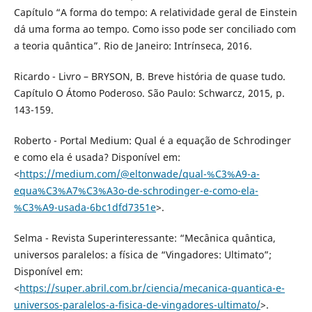
Capítulo “A forma do tempo: A relatividade geral de Einstein
dá uma forma ao tempo. Como isso pode ser conciliado com
a teoria quântica”. Rio de Janeiro: Intrínseca, 2016.
Ricardo - Livro – BRYSON, B. Breve história de quase tudo.
Capítulo O Átomo Poderoso. São Paulo: Schwarcz, 2015, p.
143-159.
Roberto - Portal Medium: Qual é a equação de Schrodinger
e como ela é usada? Disponível em:
<
https://medium.com/@eltonwade/qual-%C3%A9-a-
equa%C3%A7%C3%A3o-de-schrodinger-e-como-ela-
%C3%A9-usada-6bc1dfd7351e
>.
Selma - Revista Superinteressante: “Mecânica quântica,
universos paralelos: a física de “Vingadores: Ultimato”;
Disponível em:
<
https://super.abril.com.br/ciencia/mecanica-quantica-e-
universos-paralelos-a-fisica-de-vingadores-ultimato/
>.