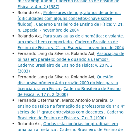
microcomputador
,
Caderno Brasileiro de Ensino de
Física: v. 4 n. 2 (1987)
Rolando Axt,
Professores de hoje, alunos de ontem...
(dificuldades com alguns conceitos-chave sobre
fluidos)
,
Caderno Brasileiro de Ensino de Física: v. 21,
n. Especial - novembro de 2004
Rolando Axt,
Para suas aulas de cinemática: o volante,
um móvel bem comportado
,
Caderno Brasileiro de
Ensino de Física: v. 21, n. Especial - novembro de 2004
Fernando Lang da Silveira, Rolando Axt,
Associação de
pilhas em paralelo: onde e quando a usamos?
,
Caderno Brasileiro de Ensino de Física: v. 20 n. 3
(2003)
Fernando Lang da Silveira, Rolando Axt,
Questão
discursiva número 4 do provão 2000 do Mec para a
licenciatura em Física
,
Caderno Brasileiro de Ensino
de Física: v. 17 n. 2 (2000)
Fernanda Ostermann, Marco Antonio Moreira,
O
ensino de Física na formação de professores de 1ª a 4ª
séries do 1º grau: entrevistas com docentes
,
Caderno
Brasileiro de Ensino de Física: v. 7 n. 3 (1990)
Rolando Axt,
Ondas estacionárias longitudinais em
uma barra metálica
,
Caderno Brasileiro de Ensino de