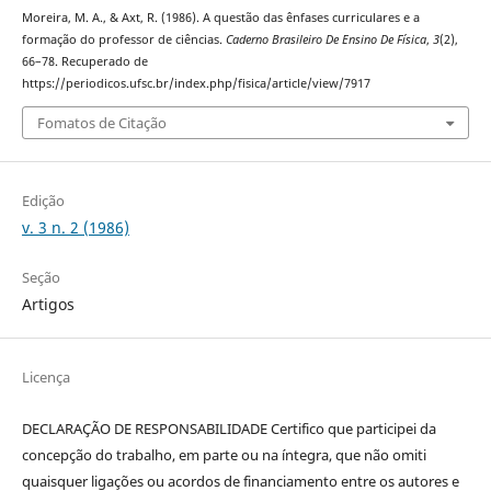
Moreira, M. A., & Axt, R. (1986). A questão das ênfases curriculares e a
formação do professor de ciências.
Caderno Brasileiro De Ensino De Física
,
3
(2),
66–78. Recuperado de
https://periodicos.ufsc.br/index.php/fisica/article/view/7917
Fomatos de Citação
Edição
v. 3 n. 2 (1986)
Seção
Artigos
Licença
DECLARAÇÃO DE RESPONSABILIDADE Certifico que participei da
concepção do trabalho, em parte ou na íntegra, que não omiti
quaisquer ligações ou acordos de financiamento entre os autores e