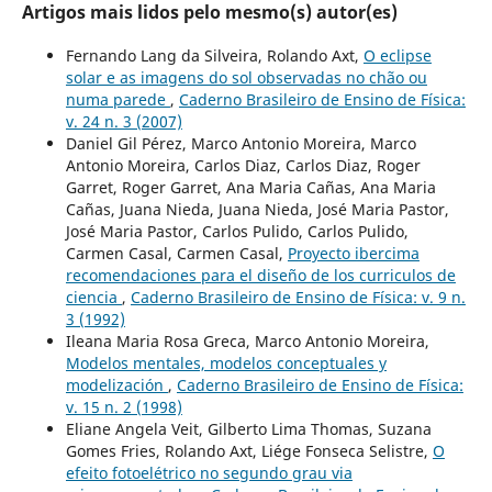
Artigos mais lidos pelo mesmo(s) autor(es)
Fernando Lang da Silveira, Rolando Axt,
O eclipse
solar e as imagens do sol observadas no chão ou
numa parede
,
Caderno Brasileiro de Ensino de Física:
v. 24 n. 3 (2007)
Daniel Gil Pérez, Marco Antonio Moreira, Marco
Antonio Moreira, Carlos Diaz, Carlos Diaz, Roger
Garret, Roger Garret, Ana Maria Cañas, Ana Maria
Cañas, Juana Nieda, Juana Nieda, José Maria Pastor,
José Maria Pastor, Carlos Pulido, Carlos Pulido,
Carmen Casal, Carmen Casal,
Proyecto ibercima
recomendaciones para el diseño de los curriculos de
ciencia
,
Caderno Brasileiro de Ensino de Física: v. 9 n.
3 (1992)
Ileana Maria Rosa Greca, Marco Antonio Moreira,
Modelos mentales, modelos conceptuales y
modelización
,
Caderno Brasileiro de Ensino de Física:
v. 15 n. 2 (1998)
Eliane Angela Veit, Gilberto Lima Thomas, Suzana
Gomes Fries, Rolando Axt, Liége Fonseca Selistre,
O
efeito fotoelétrico no segundo grau via