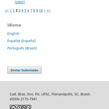
(2003)
<<
<
1
2
3
4
5
6
7
8
9
10
>
>>
Idioma
English
Español (España)
Português (Brasil)
Enviar Submissão
Cad. Bras. Ens. Fís. UFSC, Florianópolis, SC, Brasil.
eISSN 2175-7941