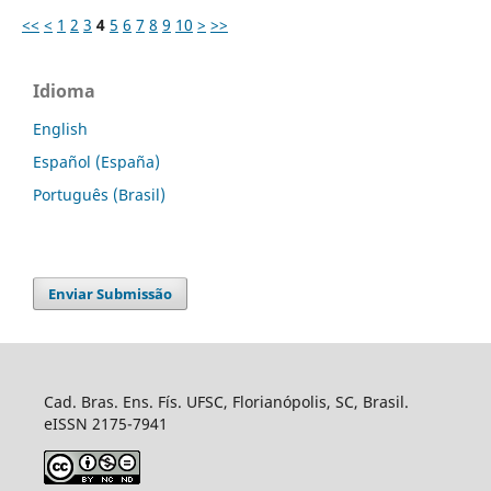
<<
<
1
2
3
4
5
6
7
8
9
10
>
>>
Idioma
English
Español (España)
Português (Brasil)
Enviar Submissão
Cad. Bras. Ens. Fís. UFSC, Florianópolis, SC, Brasil.
eISSN 2175-7941