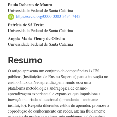
Conteúdo
Paulo Roberto de Moura
Universidade Federal de Santa Catarina
do
https://orcid.org/0000-0003-3434-7443
artigo
Patrícia de Sá Freire
Universidade Federal de Santa Catarina
principal
Angela Maria Fleury de Oliveira
Universidade Federal de Santa Catarina
Resumo
O artigo apresenta um conjunto de competências às IES
públicas (Instituições de Ensino Superior) para a inovação no
ensino à luz da Neoaprendizagem, sendo essa uma
plataforma metodológica andragógica de ensino-
aprendizagem experiencial e expansiva que impulsiona a
inovação na tríade educacional (aprendente – ensinante –
instituição). Respeita diferentes estilos de aprender, promove a
coprodução de conhecimento em redes, alterna fluidamente
os papéis de professor e aluno, cria ambientes colaborativos,