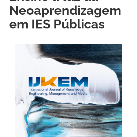
Neoaprendizagem
em IES Públicas
Barra
lateral
de
artigos