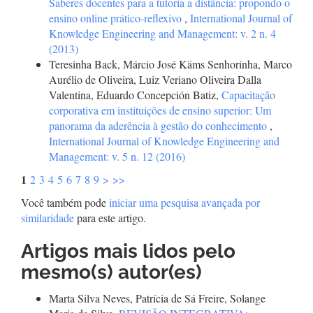
Saberes docentes para a tutoria a distância: propondo o
ensino online prático-reflexivo
,
International Journal of
Knowledge Engineering and Management: v. 2 n. 4
(2013)
Teresinha Back, Márcio José Käms Senhorinha, Marco
Aurélio de Oliveira, Luiz Veriano Oliveira Dalla
Valentina, Eduardo Concepción Batiz,
Capacitação
corporativa em instituições de ensino superior: Um
panorama da aderência à gestão do conhecimento
,
International Journal of Knowledge Engineering and
Management: v. 5 n. 12 (2016)
1
2
3
4
5
6
7
8
9
>
>>
Você também pode
iniciar uma pesquisa avançada por
similaridade
para este artigo.
Artigos mais lidos pelo
mesmo(s) autor(es)
Marta Silva Neves, Patrícia de Sá Freire, Solange