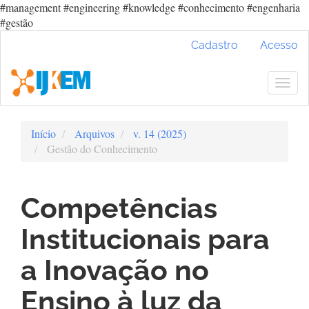
#management #engineering #knowledge #conhecimento #engenharia
#gestão
Navegação
Cadastro
Acesso
Principal
Conteúdo
principal
Togg
Barra
navig
Lateral
Início
Arquivos
v. 14 (2025)
Gestão do Conhecimento
Competências
Institucionais para
a Inovação no
Ensino à luz da