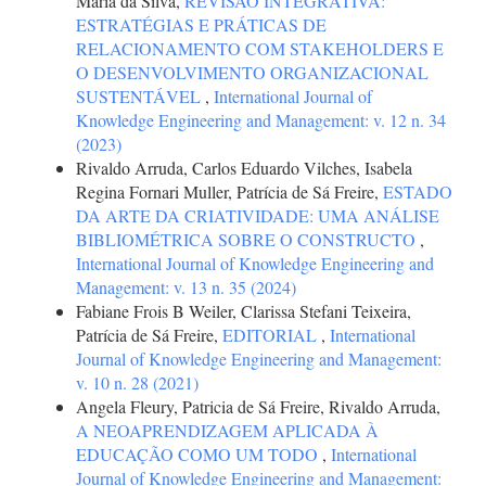
Maria da Silva,
REVISÃO INTEGRATIVA:
ESTRATÉGIAS E PRÁTICAS DE
RELACIONAMENTO COM STAKEHOLDERS E
O DESENVOLVIMENTO ORGANIZACIONAL
SUSTENTÁVEL
,
International Journal of
Knowledge Engineering and Management: v. 12 n. 34
(2023)
Rivaldo Arruda, Carlos Eduardo Vilches, Isabela
Regina Fornari Muller, Patrícia de Sá Freire,
ESTADO
DA ARTE DA CRIATIVIDADE: UMA ANÁLISE
BIBLIOMÉTRICA SOBRE O CONSTRUCTO
,
International Journal of Knowledge Engineering and
Management: v. 13 n. 35 (2024)
Fabiane Frois B Weiler, Clarissa Stefani Teixeira,
Patrícia de Sá Freire,
EDITORIAL
,
International
Journal of Knowledge Engineering and Management:
v. 10 n. 28 (2021)
Angela Fleury, Patricia de Sá Freire, Rivaldo Arruda,
A NEOAPRENDIZAGEM APLICADA À
EDUCAÇÃO COMO UM TODO
,
International
Journal of Knowledge Engineering and Management: