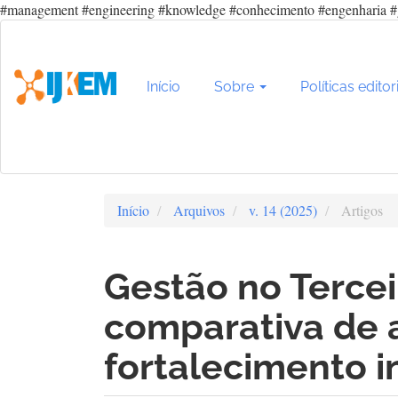
#management #engineering #knowledge #conhecimento #engenharia #
Navegação
Principal
Conteúdo
principal
Início
Sobre
Políticas editor
Barra
Lateral
Início
Arquivos
v. 14 (2025)
Artigos
Gestão no Tercei
comparativa de 
fortalecimento i