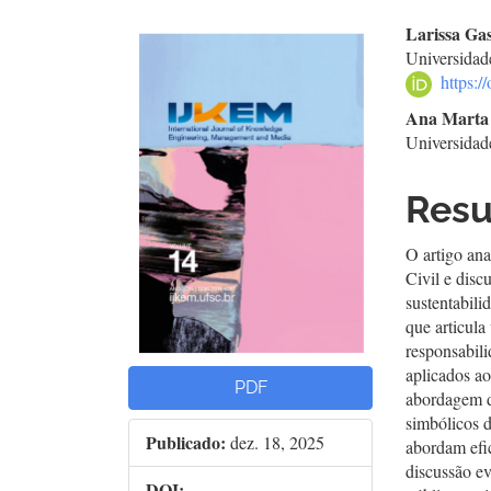
Barra
Con
Larissa Ga
Universidad
lateral
do
https:
de
arti
Ana Marta 
Universida
artigos
prin
Res
O artigo an
Civil e disc
sustentabili
que articula
responsabili
aplicados a
PDF
abordagem de
simbólicos d
Publicado:
dez. 18, 2025
abordam efic
discussão ev
DOI: