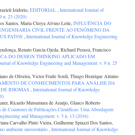
razieli Izidorio,
EDITORIAL
,
International Journal of
 n. 23 (2020)
os Santos, Maria Clerya Alvino Leite,
INFLUÊNCIA DO
ENGENHARIA CIVIL FRENTE AO FENÔMENO DA
PUS PATOS
,
International Journal of Knowledge Engineering
endonça, Renato Garcia Ojeda, Richard Perassi, Francisco
ICA DO DESIGN THINKING APLICADO EM
Journal of Knowledge Engineering and Management: v. 9 n. 25
ano de Oliveira, Victor Fraile Sordi, Thiago Henrique Almino
AMENTO DE CONHECIMENTOS PARA ANÁLISE DA
 DE IDIOMAS
,
International Journal of Knowledge
0)
auner, Ricardo Matsumura de Araújo, Glauco Roberto
de Coautores de Publicações Científicas: Uma Abordagem
Engineering and Management: v. 5 n. 13 (2016)
riana Carvalho Pinto Vieira, Guilherme Spiazzi Dos Santos,
 no ambiente universitário
,
International Journal of Knowledge