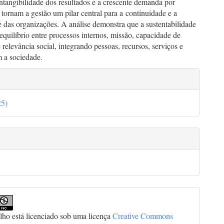
intangibilidade dos resultados e a crescente demanda por
 tornam a gestão um pilar central para a continuidade e a
e das organizações. A análise demonstra que a sustentabilidade
quilíbrio entre processos internos, missão, capacidade de
e relevância social, integrando pessoas, recursos, serviços e
m a sociedade.
lhes
25)
go
alho está licenciado sob uma licença
Creative Commons