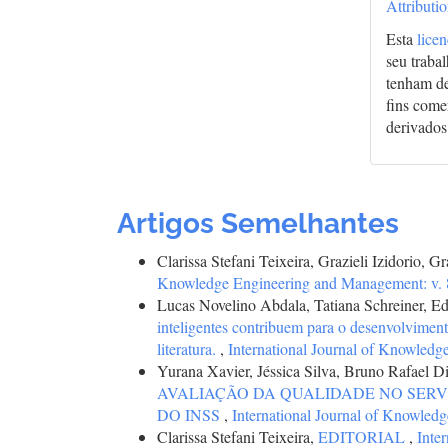
Attributi
Esta
lice
seu traba
tenham de
fins comer
derivados
Artigos Semelhantes
Clarissa Stefani Teixeira, Grazieli Izidorio, G
Knowledge Engineering and Management: v. 8
Lucas Novelino Abdala, Tatiana Schreiner, E
inteligentes contribuem para o desenvolviment
literatura.
,
International Journal of Knowledg
Yurana Xavier, Jéssica Silva, Bruno Rafael D
AVALIAÇÃO DA QUALIDADE NO SERV
DO INSS
,
International Journal of Knowled
Clarissa Stefani Teixeira,
EDITORIAL
,
Inte