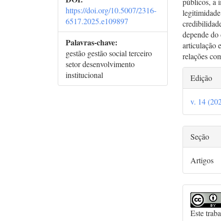
públicos, a 
https://doi.org/10.5007/2316-
legitimidade
6517.2025.e109897
credibilidad
depende do e
Palavras-chave:
articulação 
gestão gestão social terceiro
relações co
setor desenvolvimento
Deta
institucional
Edição
do
v. 14 (20
arti
Seção
Artigos
Este trab