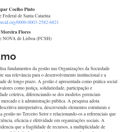
teúdo
spar Coelho Pinto
e Federal de Santa Catarina
//orcid.org/0000-0003-2582-6821
go
Moreira Flores
de NOVA de Lisboa (FCSH)
cipal
umo
alisa fundamentos da gestão nas Organizações da Sociedade
ute sua relevância para o desenvolvimento institucional e a
dade de longo prazo. A gestão é apresentada como prática social
 valores como justiça, solidariedade, participação e
dade coletiva, diferenciando-se dos modelos gerenciais
o mercado e à administração pública. A pesquisa adota
scritiva interpretativa, descrevendo elementos estruturais e
a gestão no Terceiro Setor e relacionando-os a referenciais que
iência, eficácia e efetividade em organizações sociais. A
idencia que a fragilidade de recursos, a multiplicidade de