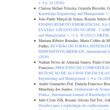
v. 9 n. 24 (2020)
Clarissa Stefani Teixeira, Graziela Bresolin, G
Knowledge Engineering and Management: v. 9
João Paulo Marçal de Souza, Rayene Sutero d
ENSINO REMOTO EMERGENCIAL NA 
EVASÃO: UM ESTUDO NO IFPB - CAM
and Management: v. 11 n. 30 (2022): IJKEM
Mariana Ribeiro Brandao, Maria Collier de M
Fialho,
REVISÃO DE FORMA SISTEMÁT
DISPOSITIVOS MÉDICOS
,
International 
(2020)
Nathan Neves de Almeida Santos, Paulo Cristi
Francisco,
PROCESSO DE COMPARTILH
RETENÇÃO DE ALUNOS EM ESCOLAS
Engineering and Management: v. 9 n. 24 (202
André Guimarães Peil, Daniela Francisco Br
Munsberg dos Santos,
Alinhamento de Nomes 
Prática
,
International Journal of Knowledge 
Julio Cesar Zilli, Rosane Alessio Dal Toé, Ad
Desafios para a explicitação do conhecimento