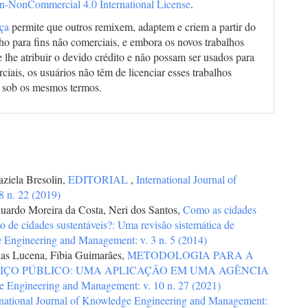
on-NonCommercial 4.0 International License
.
nça
permite que outros remixem, adaptem e criem a partir do
lho para fins não comerciais, e embora os novos trabalhos
 lhe atribuir o devido crédito e não possam ser usados para
ciais, os usuários não têm de licenciar esses trabalhos
 sob os mesmos termos.
raziela Bresolin,
EDITORIAL
,
International Journal of
 n. 22 (2019)
duardo Moreira da Costa, Neri dos Santos,
Como as cidades
o de cidades sustentáveis?: Uma revisão sistemática de
e Engineering and Management: v. 3 n. 5 (2014)
ias Lucena, Fibia Guimarães,
METODOLOGIA PARA A
IÇO PÚBLICO: UMA APLICAÇÃO EM UMA AGÊNCIA
ge Engineering and Management: v. 10 n. 27 (2021)
rnational Journal of Knowledge Engineering and Management: