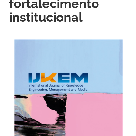
fortalecimento
institucional
Barra
lateral
de
artigos