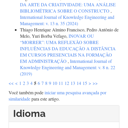
DA ARTE DA CRIATIVIDADE: UMA ANÁLISE
BIBLIOMÉTRICA SOBRE O CONSTRUCTO
,
International Journal of Knowledge Engineering and
Management: v. 13 n. 35 (2024)
Thiago Henrique Almino Francisco, Pedro Antônio de
Melo, Yuri Borba Vefago,
INOVAR OU
“MORRER”: UMA REFLEXÃO SOBRE
INFLUÊNCIAS DA EDUCAÇÃO A DISTÂNCIA
EM CURSOS PRESENCIAIS NA FORMAÇÃO
EM ADMINISTRAÇÃO
,
International Journal of
Knowledge Engineering and Management: v. 8 n. 22
(2019)
5
<<
<
1
2
3
4
6
7
8
9
10
11
12
13
14
15
>
>>
Você também pode
iniciar uma pesquisa avançada por
similaridade
para este artigo.
Idioma