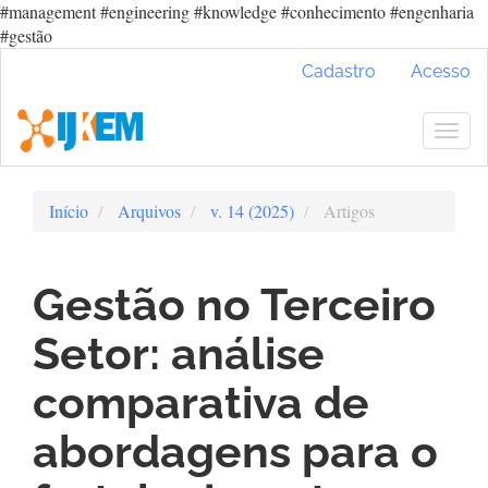
#management #engineering #knowledge #conhecimento #engenharia
#gestão
Navegação
Cadastro
Acesso
Principal
Conteúdo
principal
Togg
Barra
navig
Lateral
Início
Arquivos
v. 14 (2025)
Artigos
Gestão no Terceiro
Setor: análise
comparativa de
abordagens para o