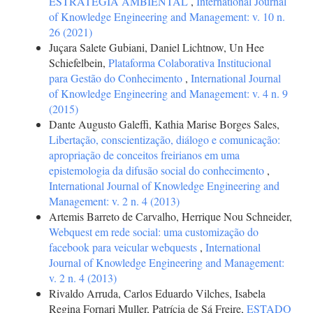
ESTRATÉGIA AMBIENTAL
,
International Journal
of Knowledge Engineering and Management: v. 10 n.
26 (2021)
Juçara Salete Gubiani, Daniel Lichtnow, Un Hee
Schiefelbein,
Plataforma Colaborativa Institucional
para Gestão do Conhecimento
,
International Journal
of Knowledge Engineering and Management: v. 4 n. 9
(2015)
Dante Augusto Galeffi, Kathia Marise Borges Sales,
Libertação, conscientização, diálogo e comunicação:
apropriação de conceitos freirianos em uma
epistemologia da difusão social do conhecimento
,
International Journal of Knowledge Engineering and
Management: v. 2 n. 4 (2013)
Artemis Barreto de Carvalho, Herrique Nou Schneider,
Webquest em rede social: uma customização do
facebook para veicular webquests
,
International
Journal of Knowledge Engineering and Management:
v. 2 n. 4 (2013)
Rivaldo Arruda, Carlos Eduardo Vilches, Isabela
Regina Fornari Muller, Patrícia de Sá Freire,
ESTADO