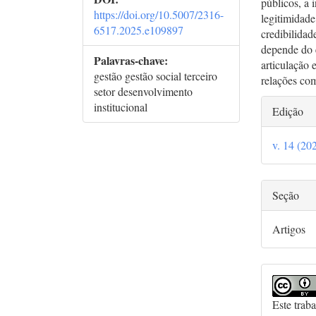
públicos, a 
https://doi.org/10.5007/2316-
legitimidade
6517.2025.e109897
credibilidad
depende do e
Palavras-chave:
articulação 
gestão gestão social terceiro
relações co
setor desenvolvimento
Deta
institucional
Edição
do
v. 14 (20
arti
Seção
Artigos
Este trab