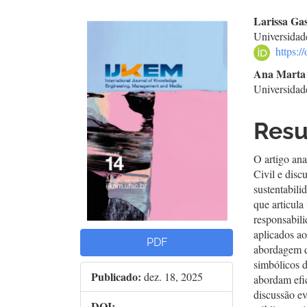
Barra
Con
Larissa Ga
Universidad
lateral
do
https:
de
arti
Ana Marta 
Universida
artigos
prin
Res
O artigo an
Civil e disc
sustentabili
que articula
responsabili
aplicados a
PDF
abordagem de
simbólicos d
Publicado:
dez. 18, 2025
abordam efic
discussão ev
DOI: