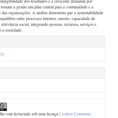
intangibilidade dos resultados e a crescente demanda por
 tornam a gestão um pilar central para a continuidade e a
e das organizações. A análise demonstra que a sustentabilidade
quilíbrio entre processos internos, missão, capacidade de
e relevância social, integrando pessoas, recursos, serviços e
m a sociedade.
lhes
25)
go
alho está licenciado sob uma licença
Creative Commons