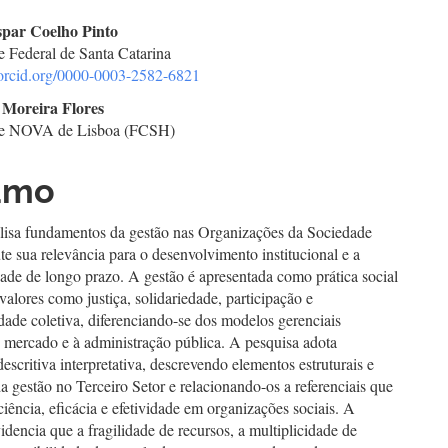
teúdo
spar Coelho Pinto
e Federal de Santa Catarina
//orcid.org/0000-0003-2582-6821
go
Moreira Flores
de NOVA de Lisboa (FCSH)
cipal
umo
alisa fundamentos da gestão nas Organizações da Sociedade
ute sua relevância para o desenvolvimento institucional e a
dade de longo prazo. A gestão é apresentada como prática social
 valores como justiça, solidariedade, participação e
dade coletiva, diferenciando-se dos modelos gerenciais
o mercado e à administração pública. A pesquisa adota
scritiva interpretativa, descrevendo elementos estruturais e
a gestão no Terceiro Setor e relacionando-os a referenciais que
iência, eficácia e efetividade em organizações sociais. A
idencia que a fragilidade de recursos, a multiplicidade de