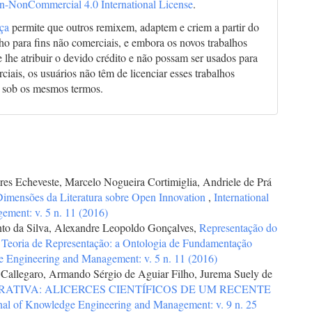
on-NonCommercial 4.0 International License
.
nça
permite que outros remixem, adaptem e criem a partir do
lho para fins não comerciais, e embora os novos trabalhos
 lhe atribuir o devido crédito e não possam ser usados para
ciais, os usuários não têm de licenciar esses trabalhos
 sob os mesmos termos.
ares Echeveste, Marcelo Nogueira Cortimiglia, Andriele de Prá
 Dimensões da Literatura sobre Open Innovation
,
International
ment: v. 5 n. 11 (2016)
nto da Silva, Alexandre Leopoldo Gonçalves,
Representação do
eoria de Representação: a Ontologia de Fundamentação
ge Engineering and Management: v. 5 n. 11 (2016)
 Callegaro, Armando Sérgio de Aguiar Filho, Jurema Suely de
TIVA: ALICERCES CIENTÍFICOS DE UM RECENTE
rnal of Knowledge Engineering and Management: v. 9 n. 25