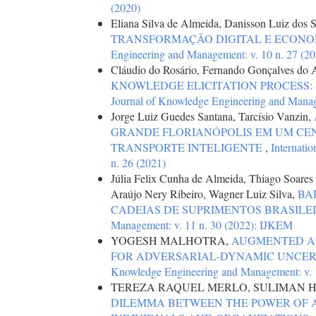
(2020)
Eliana Silva de Almeida, Danisson Luiz dos S
TRANSFORMAÇÃO DIGITAL E ECONO
Engineering and Management: v. 10 n. 27 (20
Cláudio do Rosário, Fernando Gonçalves do 
KNOWLEDGE ELICITATION PROCESS:
Journal of Knowledge Engineering and Manage
Jorge Luiz Guedes Santana, Tarcísio Vanzin,
GRANDE FLORIANÓPOLIS EM UM CE
TRANSPORTE INTELIGENTE
,
Internati
n. 26 (2021)
Júlia Felix Cunha de Almeida, Thiago Soare
Araújo Nery Ribeiro, Wagner Luiz Silva,
BA
CADEIAS DE SUPRIMENTOS BRASILE
Management: v. 11 n. 30 (2022): IJKEM
YOGESH MALHOTRA,
AUGMENTED AI
FOR ADVERSARIAL-DYNAMIC UNCE
Knowledge Engineering and Management: v. 1
TEREZA RAQUEL MERLO, SULIMAN
DILEMMA BETWEEN THE POWER OF 