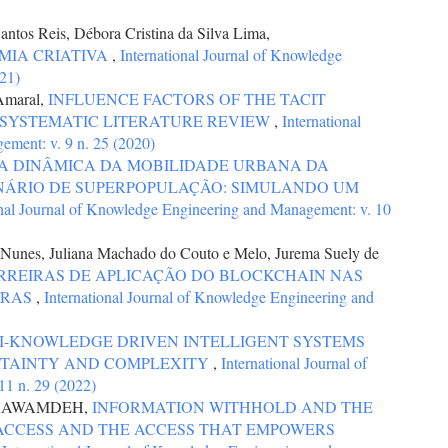
antos Reis, Débora Cristina da Silva Lima,
MIA CRIATIVA
,
International Journal of Knowledge
21)
Amaral,
INFLUENCE FACTORS OF THE TACIT
 SYSTEMATIC LITERATURE REVIEW
,
International
ment: v. 9 n. 25 (2020)
A DINÂMICA DA MOBILIDADE URBANA DA
NÁRIO DE SUPERPOPULAÇÃO: SIMULANDO UM
onal Journal of Knowledge Engineering and Management: v. 10
s Nunes, Juliana Machado do Couto e Melo, Jurema Suely de
RREIRAS DE APLICAÇÃO DO BLOCKCHAIN NAS
IRAS
,
International Journal of Knowledge Engineering and
-KNOWLEDGE DRIVEN INTELLIGENT SYSTEMS
RTAINTY AND COMPLEXITY
,
International Journal of
1 n. 29 (2022)
 HAWAMDEH,
INFORMATION WITHHOLD AND THE
ACCESS AND THE ACCESS THAT EMPOWERS