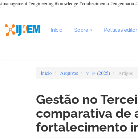
#management #engineering #knowledge #conhecimento #engenharia #
Navegação
Principal
Conteúdo
principal
Início
Sobre
Políticas editor
Barra
Lateral
Início
Arquivos
v. 14 (2025)
Artigos
Gestão no Tercei
comparativa de 
fortalecimento i