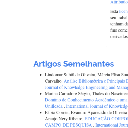
Attributi
Esta
lice
seu traba
tenham de
fins comer
derivados
Artigos Semelhantes
Lindomar Subtil de Oliveira, Márcia Elisa So
Carvalho,
Análise Bibliométrica e Principais
Journal of Knowledge Engineering and Manage
Marina Carradore Sérgio, Thales do Nascime
Domínio de Conhecimento Acadêmico e uma T
Unificada
,
International Journal of Knowled
Fábio Corrêa, Evandro Aparecido de Oliveira
Araujo Nery Ribeiro,
EDUCAÇÃO CORPORA
CAMPO DE PESQUISA
,
International Jou