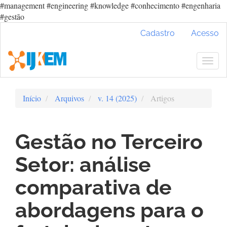
#management #engineering #knowledge #conhecimento #engenharia
#gestão
Navegação
Cadastro
Acesso
Principal
Conteúdo
principal
Togg
Barra
navig
Lateral
Início
Arquivos
v. 14 (2025)
Artigos
Gestão no Terceiro
Setor: análise
comparativa de
abordagens para o