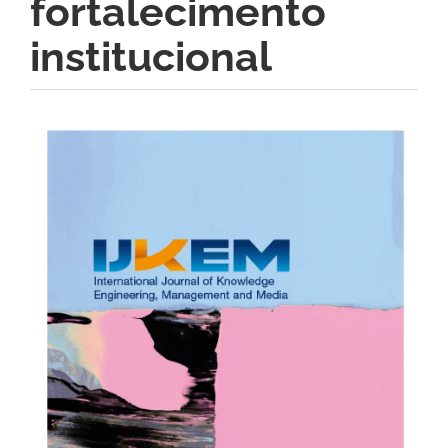
fortalecimento
institucional
Barra
lateral
de
artigos