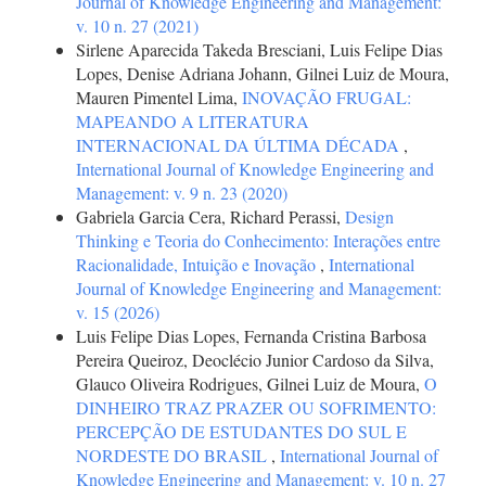
Journal of Knowledge Engineering and Management:
v. 10 n. 27 (2021)
Sirlene Aparecida Takeda Bresciani, Luis Felipe Dias
Lopes, Denise Adriana Johann, Gilnei Luiz de Moura,
Mauren Pimentel Lima,
INOVAÇÃO FRUGAL:
MAPEANDO A LITERATURA
INTERNACIONAL DA ÚLTIMA DÉCADA
,
International Journal of Knowledge Engineering and
Management: v. 9 n. 23 (2020)
Gabriela Garcia Cera, Richard Perassi,
Design
Thinking e Teoria do Conhecimento: Interações entre
Racionalidade, Intuição e Inovação
,
International
Journal of Knowledge Engineering and Management:
v. 15 (2026)
Luis Felipe Dias Lopes, Fernanda Cristina Barbosa
Pereira Queiroz, Deoclécio Junior Cardoso da Silva,
Glauco Oliveira Rodrigues, Gilnei Luiz de Moura,
O
DINHEIRO TRAZ PRAZER OU SOFRIMENTO:
PERCEPÇÃO DE ESTUDANTES DO SUL E
NORDESTE DO BRASIL
,
International Journal of
Knowledge Engineering and Management: v. 10 n. 27