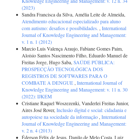
Knowledge Engineering and Management: v. 12 n. 34
(2023)
Sandra Francisca da Silva, Amélia Leite de Almeida,
Atendimento educacional especializado para aluno
com autismo: desafios e possibilidades.
,
International
Journal of Knowledge Engineering and Management:
v. 1 n. 1 (2012)
Marcio Luis Valença Araujo, Fabiane Gomes Paim,
Aloísio Santos Nascimento Filho, Eduardo Manuel de
Freitas Jorge, Hugo Saba,
SAÚDE PÚBLICA:
PROSPECÇÃO TECNOLÓGICA DOS
REGISTROS DE SOFTWARES PARA O
COMBATE A DENGUE
,
International Journal of
Knowledge Engineering and Management: v. 11 n. 30
(2022): IJKEM
Cristiane Raquel Woszezenki, Vanderlei Freitas Junior,
Aires José Rover,
Inclusão digital e social: cidadania e
autopoiese na sociedade da informação
,
International
Journal of Knowledge Engineering and Management:
v. 2 n. 4 (2013)
Éderson Félix de Jesus, Danilo de Melo Costa, Luiz