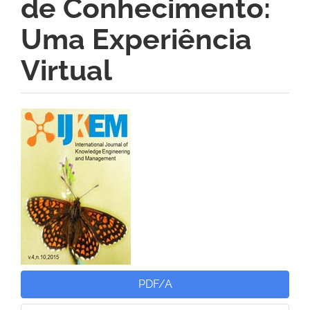
de Conhecimento:
Uma Experiência
Virtual
Barra
lateral
de
artigos
PDF/A