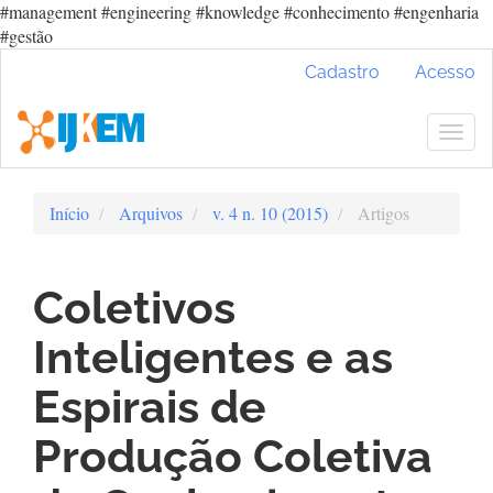
#management #engineering #knowledge #conhecimento #engenharia
#gestão
Navegação
Cadastro
Acesso
Principal
Conteúdo
principal
Togg
Barra
navig
Lateral
Início
Arquivos
v. 4 n. 10 (2015)
Artigos
Coletivos
Inteligentes e as
Espirais de
Produção Coletiva