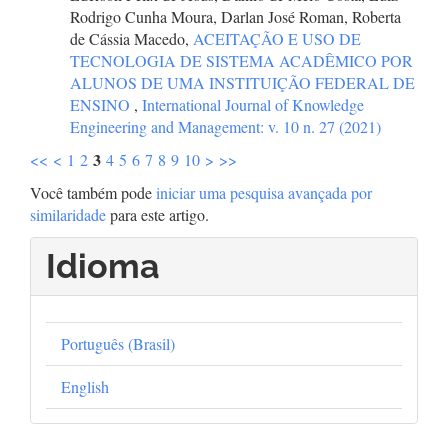
Rodrigo Cunha Moura, Darlan José Roman, Roberta
de Cássia Macedo,
ACEITAÇÃO E USO DE
TECNOLOGIA DE SISTEMA ACADÊMICO POR
ALUNOS DE UMA INSTITUIÇÃO FEDERAL DE
ENSINO
,
International Journal of Knowledge
Engineering and Management: v. 10 n. 27 (2021)
3
<<
<
1
2
4
5
6
7
8
9
10
>
>>
Você também pode
iniciar uma pesquisa avançada por
similaridade
para este artigo.
Idioma
Português (Brasil)
English