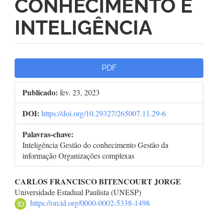
CONHECIMENTO E
INTELIGÊNCIA
Barra
PDF
lateral
Publicado:
fev. 23, 2023
de
DOI:
https://doi.org/10.29327/265007.11.29-6
artigos
Palavras-chave:
Inteligência Gestão do conhecimento Gestão da
informação Organizações complexas
Conteúdo
CARLOS FRANCISCO BITENCOURT JORGE
Universidade Estadual Paulista (UNESP)
do
https://orcid.org/0000-0002-5338-1498