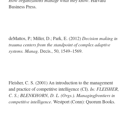
How organizations manage what they know
. Harvard
Business Press.
deMattos, P.; Miller, D.; Park, E. (2012)
Decision making in
trauma centers from the standpoint of complex adaptive
systems. Manag
. Decis., 50, 1549–1569.
Fleisher, C. S. (2001) An introduction to the management
and practice of competitive intelligence (CI).
In: FLEISHER,
C. S.; BLENKHORN, D. L. (Orgs.). Managingfrontiers in
competitive intelligence
. Westport (Conn): Quorum Books.