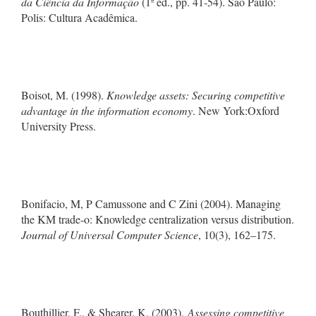
da Ciência da Informação
(1ª ed., pp. 41-54). São Paulo:
Polis: Cultura Acadêmica.
Boisot, M. (1998).
Knowledge assets: Securing competitive
advantage in the information economy
. New York:Oxford
University Press.
Bonifacio, M, P Camussone and C Zini (2004). Managing
the KM trade-o: Knowledge centralization versus distribution.
Journal of Universal Computer Science
, 10(3), 162–175.
Bouthillier, F., & Shearer, K. (2003).
Assessing competitive