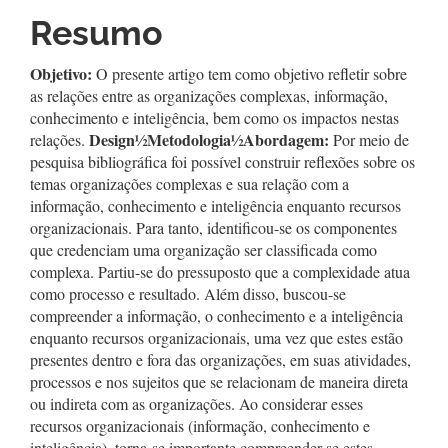
artigo
Resumo
principal
Objetivo:
O presente artigo tem como objetivo refletir sobre
as relações entre as organizações complexas, informação,
conhecimento e inteligência, bem como os impactos nestas
Design
½
Metodologia
½
Abordagem:
relações.
Por meio de
pesquisa bibliográfica foi possível construir reflexões sobre os
temas organizações complexas e sua relação com a
informação, conhecimento e inteligência enquanto recursos
organizacionais. Para tanto, identificou-se os componentes
que credenciam uma organização ser classificada como
complexa. Partiu-se do pressuposto que a complexidade atua
como processo e resultado. Além disso, buscou-se
compreender a informação, o conhecimento e a inteligência
enquanto recursos organizacionais, uma vez que estes estão
presentes dentro e fora das organizações, em suas atividades,
processos e nos sujeitos que se relacionam de maneira direta
ou indireta com as organizações. Ao considerar esses
recursos organizacionais (informação, conhecimento e
inteligência), torna-se importante compreender se estes