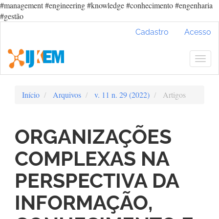
#management #engineering #knowledge #conhecimento #engenharia
#gestão
Navegação
Cadastro
Acesso
Principal
Conteúdo
principal
Togg
Barra
navig
Lateral
Início
Arquivos
v. 11 n. 29 (2022)
Artigos
ORGANIZAÇÕES
COMPLEXAS NA
PERSPECTIVA DA
INFORMAÇÃO,