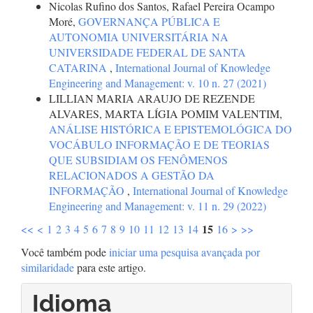
Nicolas Rufino dos Santos, Rafael Pereira Ocampo
Moré,
GOVERNANÇA PÚBLICA E
AUTONOMIA UNIVERSITÁRIA NA
UNIVERSIDADE FEDERAL DE SANTA
CATARINA
,
International Journal of Knowledge
Engineering and Management: v. 10 n. 27 (2021)
LILLIAN MARIA ARAUJO DE REZENDE
ALVARES, MARTA LÍGIA POMIM VALENTIM,
ANÁLISE HISTÓRICA E EPISTEMOLÓGICA DO
VOCÁBULO INFORMAÇÃO E DE TEORIAS
QUE SUBSIDIAM OS FENÔMENOS
RELACIONADOS A GESTÃO DA
INFORMAÇÃO
,
International Journal of Knowledge
Engineering and Management: v. 11 n. 29 (2022)
15
<<
<
1
2
3
4
5
6
7
8
9
10
11
12
13
14
16
>
>>
Você também pode
iniciar uma pesquisa avançada por
similaridade
para este artigo.
Idioma