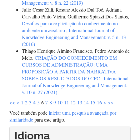
Management: v. 8 n. 22 (2019)
Julio Cesar Zilli, Rosane Alessio Dal Toé, Adriana
Carvalho Pinto Vieira, Guilherme Spiazzi Dos Santos,
Desafios para a explicitação do conhecimento no
ambiente universitário
,
International Journal of
Knowledge Engineering and Management: v. 5 n. 13
(2016)
Thiago Henrique Almino Francisco, Pedro Antonio de
Melo,
CRIAÇÃO DO CONHECIMENTO EM
CURSOS DE ADMINISTRAÇÃO: UMA
PROPOSIÇÃO A PARTIR DA NARRATIVA
SOBRE OS RESULTADOS DO CPC
,
International
Journal of Knowledge Engineering and Management:
v. 10 n. 27 (2021)
6
<<
<
1
2
3
4
5
7
8
9
10
11
12
13
14
15
16
>
>>
Você também pode
iniciar uma pesquisa avançada por
similaridade
para este artigo.
Idioma