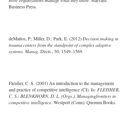
How organizations manage what they know
. Harvard
Business Press.
deMattos, P.; Miller, D.; Park, E. (2012)
Decision making in
trauma centers from the standpoint of complex adaptive
systems. Manag
. Decis., 50, 1549–1569.
Fleisher, C. S. (2001) An introduction to the management
and practice of competitive intelligence (CI).
In: FLEISHER,
C. S.; BLENKHORN, D. L. (Orgs.). Managingfrontiers in
competitive intelligence
. Westport (Conn): Quorum Books.