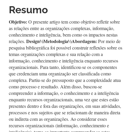
artigo
Resumo
principal
Objetivo:
O presente artigo tem como objetivo refletir sobre
as relações entre as organizações complexas, informação,
conhecimento e inteligência, bem como os impactos nestas
Design
½
Metodologia
½
Abordagem:
relações.
Por meio de
pesquisa bibliográfica foi possível construir reflexões sobre os
temas organizações complexas e sua relação com a
informação, conhecimento e inteligência enquanto recursos
organizacionais. Para tanto, identificou-se os componentes
que credenciam uma organização ser classificada como
complexa. Partiu-se do pressuposto que a complexidade atua
como processo e resultado. Além disso, buscou-se
compreender a informação, o conhecimento e a inteligência
enquanto recursos organizacionais, uma vez que estes estão
presentes dentro e fora das organizações, em suas atividades,
processos e nos sujeitos que se relacionam de maneira direta
ou indireta com as organizações. Ao considerar esses
recursos organizacionais (informação, conhecimento e
inteligência), torna-se importante compreender se estes