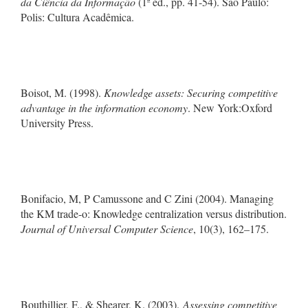
da Ciência da Informação
(1ª ed., pp. 41-54). São Paulo:
Polis: Cultura Acadêmica.
Boisot, M. (1998).
Knowledge assets: Securing competitive
advantage in the information economy
. New York:Oxford
University Press.
Bonifacio, M, P Camussone and C Zini (2004). Managing
the KM trade-o: Knowledge centralization versus distribution.
Journal of Universal Computer Science
, 10(3), 162–175.
Bouthillier, F., & Shearer, K. (2003).
Assessing competitive