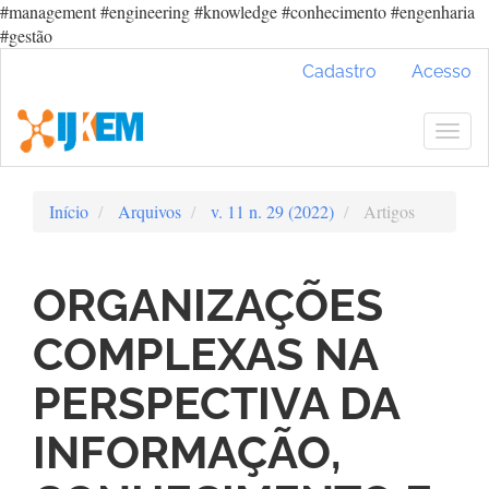
#management #engineering #knowledge #conhecimento #engenharia
#gestão
Navegação
Cadastro
Acesso
Principal
Conteúdo
principal
Togg
Barra
navig
Lateral
Início
Arquivos
v. 11 n. 29 (2022)
Artigos
ORGANIZAÇÕES
COMPLEXAS NA
PERSPECTIVA DA
INFORMAÇÃO,