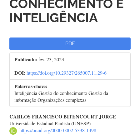
CONHECIMENTO E
INTELIGÊNCIA
Barra
PDF
lateral
Publicado:
fev. 23, 2023
de
DOI:
https://doi.org/10.29327/265007.11.29-6
artigos
Palavras-chave:
Inteligência Gestão do conhecimento Gestão da
informação Organizações complexas
Conteúdo
CARLOS FRANCISCO BITENCOURT JORGE
Universidade Estadual Paulista (UNESP)
do
https://orcid.org/0000-0002-5338-1498