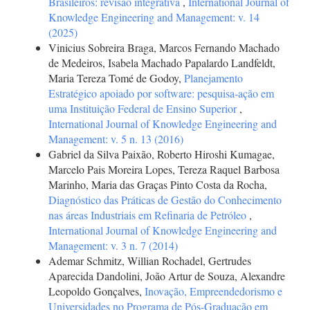
Brasileiros: revisão integrativa
,
International Journal of
Knowledge Engineering and Management: v. 14
(2025)
Vinicius Sobreira Braga, Marcos Fernando Machado
de Medeiros, Isabela Machado Papalardo Landfeldt,
Maria Tereza Tomé de Godoy,
Planejamento
Estratégico apoiado por software: pesquisa-ação em
uma Instituição Federal de Ensino Superior
,
International Journal of Knowledge Engineering and
Management: v. 5 n. 13 (2016)
Gabriel da Silva Paixão, Roberto Hiroshi Kumagae,
Marcelo Pais Moreira Lopes, Tereza Raquel Barbosa
Marinho, Maria das Graças Pinto Costa da Rocha,
Diagnóstico das Práticas de Gestão do Conhecimento
nas áreas Industriais em Refinaria de Petróleo
,
International Journal of Knowledge Engineering and
Management: v. 3 n. 7 (2014)
Ademar Schmitz, Willian Rochadel, Gertrudes
Aparecida Dandolini, João Artur de Souza, Alexandre
Leopoldo Gonçalves,
Inovação, Empreendedorismo e
Universidades no Programa de Pós-Graduação em