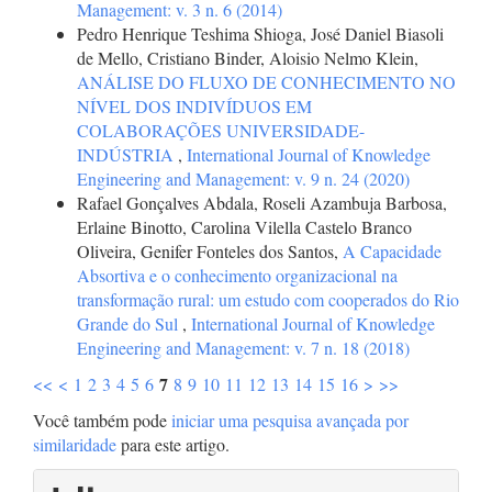
Management: v. 3 n. 6 (2014)
Pedro Henrique Teshima Shioga, José Daniel Biasoli
de Mello, Cristiano Binder, Aloisio Nelmo Klein,
ANÁLISE DO FLUXO DE CONHECIMENTO NO
NÍVEL DOS INDIVÍDUOS EM
COLABORAÇÕES UNIVERSIDADE-
INDÚSTRIA
,
International Journal of Knowledge
Engineering and Management: v. 9 n. 24 (2020)
Rafael Gonçalves Abdala, Roseli Azambuja Barbosa,
Erlaine Binotto, Carolina Vilella Castelo Branco
Oliveira, Genifer Fonteles dos Santos,
A Capacidade
Absortiva e o conhecimento organizacional na
transformação rural: um estudo com cooperados do Rio
Grande do Sul
,
International Journal of Knowledge
Engineering and Management: v. 7 n. 18 (2018)
7
<<
<
1
2
3
4
5
6
8
9
10
11
12
13
14
15
16
>
>>
Você também pode
iniciar uma pesquisa avançada por
similaridade
para este artigo.