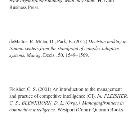
How organizations manage what they know
. Harvard
Business Press.
deMattos, P.; Miller, D.; Park, E. (2012)
Decision making in
trauma centers from the standpoint of complex adaptive
systems. Manag
. Decis., 50, 1549–1569.
Fleisher, C. S. (2001) An introduction to the management
and practice of competitive intelligence (CI).
In: FLEISHER,
C. S.; BLENKHORN, D. L. (Orgs.). Managingfrontiers in
competitive intelligence
. Westport (Conn): Quorum Books.