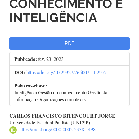
CONHECIMENTO E
INTELIGÊNCIA
Barra
PDF
lateral
Publicado:
fev. 23, 2023
de
DOI:
https://doi.org/10.29327/265007.11.29-6
artigos
Palavras-chave:
Inteligência Gestão do conhecimento Gestão da
informação Organizações complexas
Conteúdo
CARLOS FRANCISCO BITENCOURT JORGE
Universidade Estadual Paulista (UNESP)
do
https://orcid.org/0000-0002-5338-1498