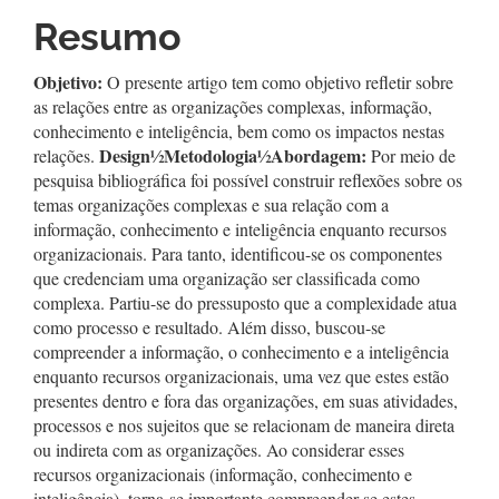
artigo
Resumo
principal
Objetivo:
O presente artigo tem como objetivo refletir sobre
as relações entre as organizações complexas, informação,
conhecimento e inteligência, bem como os impactos nestas
Design
½
Metodologia
½
Abordagem:
relações.
Por meio de
pesquisa bibliográfica foi possível construir reflexões sobre os
temas organizações complexas e sua relação com a
informação, conhecimento e inteligência enquanto recursos
organizacionais. Para tanto, identificou-se os componentes
que credenciam uma organização ser classificada como
complexa. Partiu-se do pressuposto que a complexidade atua
como processo e resultado. Além disso, buscou-se
compreender a informação, o conhecimento e a inteligência
enquanto recursos organizacionais, uma vez que estes estão
presentes dentro e fora das organizações, em suas atividades,
processos e nos sujeitos que se relacionam de maneira direta
ou indireta com as organizações. Ao considerar esses
recursos organizacionais (informação, conhecimento e
inteligência), torna-se importante compreender se estes