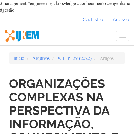
#management #engineering #knowledge #conhecimento #engenharia
#gestão
Navegação
Cadastro
Acesso
Principal
Conteúdo
principal
Togg
Barra
navig
Lateral
Início
Arquivos
v. 11 n. 29 (2022)
Artigos
ORGANIZAÇÕES
COMPLEXAS NA
PERSPECTIVA DA
INFORMAÇÃO,