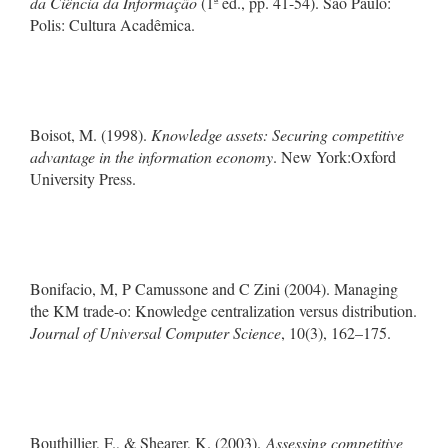
da Ciência da Informação
(1ª ed., pp. 41-54). São Paulo:
Polis: Cultura Acadêmica.
Boisot, M. (1998).
Knowledge assets: Securing competitive
advantage in the information economy
. New York:Oxford
University Press.
Bonifacio, M, P Camussone and C Zini (2004). Managing
the KM trade-o: Knowledge centralization versus distribution.
Journal of Universal Computer Science
, 10(3), 162–175.
Bouthillier, F., & Shearer, K. (2003).
Assessing competitive