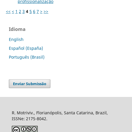
profissionalização
<<
<
1
2
3
4
5
6
7
>
>>
Idioma
English
Español (España)
Português (Brasil)
Enviar Submissão
R. Motriviv., Florianópolis, Santa Catarina, Brazil,
ISSNe: 2175-8042.