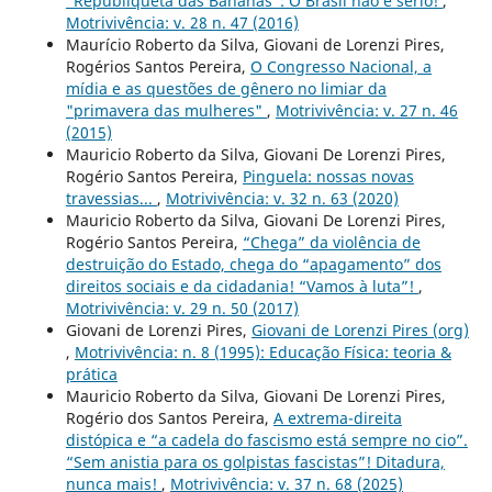
“Republiqueta das Bananas”: O Brasil não é sério!
,
Motrivivência: v. 28 n. 47 (2016)
Maurício Roberto da Silva, Giovani de Lorenzi Pires,
Rogérios Santos Pereira,
O Congresso Nacional, a
mídia e as questões de gênero no limiar da
"primavera das mulheres"
,
Motrivivência: v. 27 n. 46
(2015)
Mauricio Roberto da Silva, Giovani De Lorenzi Pires,
Rogério Santos Pereira,
Pinguela: nossas novas
travessias...
,
Motrivivência: v. 32 n. 63 (2020)
Mauricio Roberto da Silva, Giovani De Lorenzi Pires,
Rogério Santos Pereira,
“Chega” da violência de
destruição do Estado, chega do “apagamento” dos
direitos sociais e da cidadania! “Vamos à luta”!
,
Motrivivência: v. 29 n. 50 (2017)
Giovani de Lorenzi Pires,
Giovani de Lorenzi Pires (org)
,
Motrivivência: n. 8 (1995): Educação Física: teoria &
prática
Mauricio Roberto da Silva, Giovani De Lorenzi Pires,
Rogério dos Santos Pereira,
A extrema-direita
distópica e “a cadela do fascismo está sempre no cio”.
“Sem anistia para os golpistas fascistas”! Ditadura,
nunca mais!
,
Motrivivência: v. 37 n. 68 (2025)