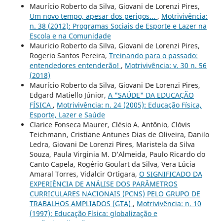
Maurício Roberto da Silva, Giovani de Lorenzi Pires,
Um novo tempo, apesar dos perigos...
,
Motrivivência:
n. 38 (2012): Programas Sociais de Esporte e Lazer na
Escola e na Comunidade
Mauricio Roberto da Silva, Giovani de Lorenzi Pires,
Rogerio Santos Pereira,
Treinando para o passado:
entendedores entenderão!
,
Motrivivência: v. 30 n. 56
(2018)
Maurício Roberto da Silva, Giovani De Lorenzi Pires,
Edgard Matiello Júnior,
A "SAÚDE" DA EDUCAÇÃO
FÍSICA
,
Motrivivência: n. 24 (2005): Educação Física,
Esporte, Lazer e Saúde
Clarice Fonseca Maurer, Clésio A. Antônio, Clóvis
Teichmann, Cristiane Antunes Dias de Oliveira, Danilo
Ledra, Giovani De Lorenzi Pires, Maristela da Silva
Souza, Paula Virginia M. D’Almeida, Paulo Ricardo do
Canto Capela, Rogério Goulart da Silva, Vera Lúcia
Amaral Torres, Vidalcir Ortigara,
O SIGNIFICADO DA
EXPERIÊNCIA DE ANÁLISE DOS PARÂMETROS
CURRICULARES NACIONAIS (PCNS) PELO GRUPO DE
TRABALHOS AMPLIADOS (GTA)
,
Motrivivência: n. 10
(1997): Educação Física: globalização e