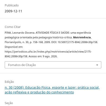
Publicado
2009-12-11
Como Citar
PINA, Leonardo Docena. ATIVIDADE FÍSICA E SAÚDE: uma experiência
pedagógica orientada pela pedagogia histórico-crítica.
Motrivivência
,
Florianópolis, n. 30, p. 158–168, 2009. DOI: 10.5007/2175-8042.2008n30p158.
Disponível em:
https://periodicos.ufsc.br/index.php/motrivivencia/article/view/2175-
8042.2008n30p158. Acesso em: 9 ago. 2026.
Fomatos de Citação
Edição
n. 30 (2008): Educação Física, esporte e lazer: prática social,
ação reflexiva e produção do conhecimento
Seção