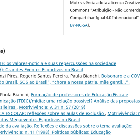
Motrivivência adota a licença Creativ
Commons “Atribuição - Não Comercia
Compartilhar Igual 4.0 Internacional” 
BY-NC-SA
).
s)
E: os valores-notícia e suas repercussões na sociedade
6): Grandes Eventos Esportivos no Brasil
nzi Pires, Rogerio Santos Pereira, Paula Bianchi,
Bolsonaro e a COV
do Brasil, SOS ao Brasil”, “chora a nossa pátria, mãe gentil...”
,
 Paula Bianchi,
Formação de professores de Educação Física e
nicação (TDIC)/mídia: uma relação possível? Análise das propostas
sileiras
,
Motrivivência: v. 31 n. 57 (2019)
A ESCOLAR: reflexões sobre as aulas de exclusão
,
Motrivivência: 
 dos Megaeventos Esportivos no Brasil
e da avaliação. Reflexões e discussões sobre o tema avaliação:
trivivência: n. 11 (1998): Políticas públicas: Educação