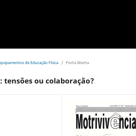
 Equipamentos de Educação Física
/
Porta Aberta
: tensões ou colaboração?