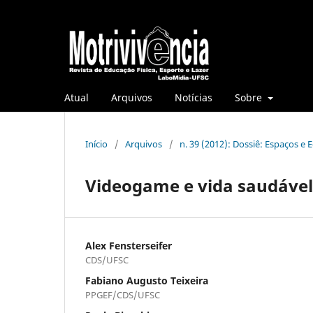
Atual
Arquivos
Notícias
Sobre
Início
/
Arquivos
/
n. 39 (2012): Dossiê: Espaços e
Videogame e vida saudável
Alex Fensterseifer
CDS/UFSC
Fabiano Augusto Teixeira
PPGEF/CDS/UFSC