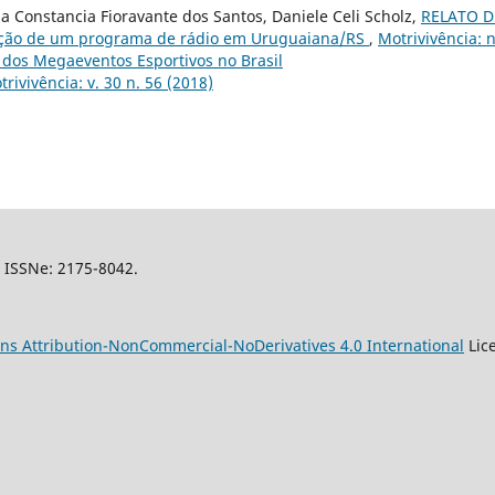
ma Constancia Fioravante dos Santos, Daniele Celi Scholz,
RELATO D
ão de um programa de rádio em Uruguaiana/RS
,
Motrivivência: n
 dos Megaeventos Esportivos no Brasil
trivivência: v. 30 n. 56 (2018)
l, ISSNe: 2175-8042.
s Attribution-NonCommercial-NoDerivatives 4.0 International
Lic