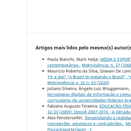
Artigos mais lidos pelo mesmo(s) autor(e
Paula Bianchi, Marli Hatje,
MÍDIA E ESPORT
contemporânea
,
Motrivivência: n. 27 (200
Mauricio Roberto da Silva, Giovani De Lore
19: e daí? “o Brazil tá matando o Brasil”, “
Motrivivência: v. 32 n. 62 (2020)
Juliano Silveira, Ângelo Luiz Brüggemann,
tecnologias digitais de informação e comu
curriculares de universidades federais bra
Fabiano Augusto Teixeira,
EDUCAÇÃO FÍSIC
32-33 (2009): Dossiê 2007-2016 - A Década
Alex Fensterseifer,
Desvendando a realidad
concepções, equívocos e contradições
,
Mo
Física/esporte/lazer - I