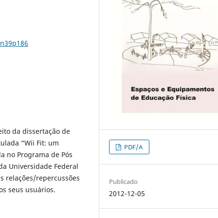
4n39p186
eito da dissertação de
ulada “Wii Fit: um
PDF/A
ida no Programa de Pós
a Universidade Federal
as relações/repercussões
Publicado
os seus usuários.
2012-12-05