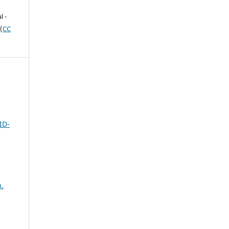
e
l -
(
CC
ID-
n.