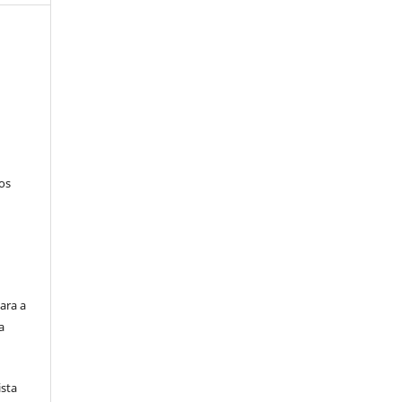
tos
ara a
a
ista