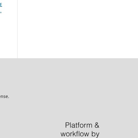
E
.
ense.