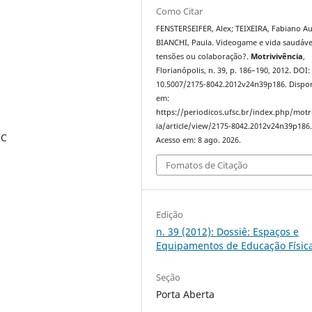
Como Citar
FENSTERSEIFER, Alex; TEIXEIRA, Fabiano A
BIANCHI, Paula. Videogame e vida saudáve
tensões ou colaboração?.
Motrivivência
,
Florianópolis, n. 39, p. 186–190, 2012. DOI:
10.5007/2175-8042.2012v24n39p186. Dispon
em:
https://periodicos.ufsc.br/index.php/motr
ia/article/view/2175-8042.2012v24n39p186
SC
Acesso em: 8 ago. 2026.
Fomatos de Citação
Edição
n. 39 (2012): Dossiê: Espaços e
Equipamentos de Educação Físic
Seção
Porta Aberta