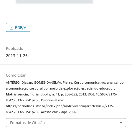
PDF/A
Publicado
2013-11-26
Como Citar
ANTÉRIO, Djavan; GOMES-DA-SILVA, Pierre. Corpo comunicativo: analisando
a comunicação corporal por meio da exploração espacial do educador.
Motrivivência
, Florianópolis, n. 41, p. 206–222, 2013. DOI: 10.5007/2175-
8042.2013v25n41p206. Disponível em:
https://periodicos.ufsc.br/index.php/motrivivencia/article/view/2175-
8042.2013v25n41p206. Acesso em: 7 ago. 2026.
Fomatos de Citação