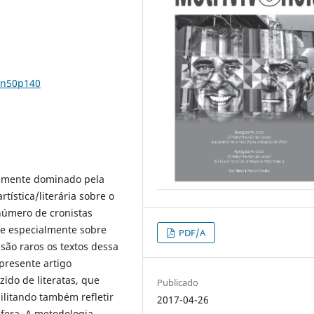
9n50p140
icamente dominado pela
tística/literária sobre o
úmero de cronistas
e especialmente sobre
PDF/A
 são raros os textos dessa
 presente artigo
ido de literatas, que
Publicado
ilitando também refletir
2017-04-26
fera. A metodologia