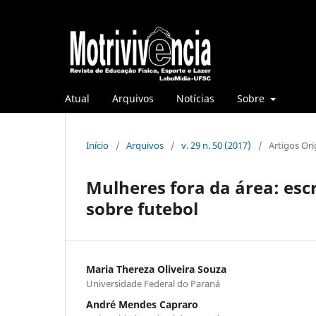
Atual
Arquivos
Notícias
Sobre
Início
/
Arquivos
/
v. 29 n. 50 (2017)
/
Artigos Ori
Mulheres fora da área: escr
sobre futebol
Maria Thereza Oliveira Souza
Universidade Federal do Paraná
André Mendes Capraro