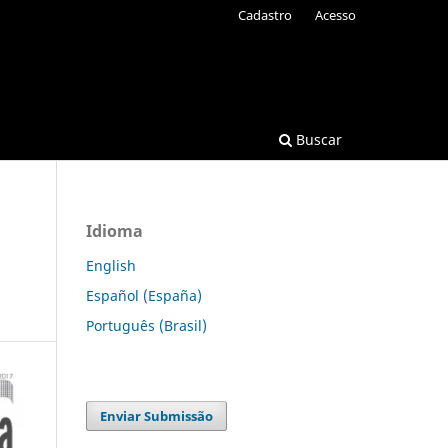
Cadastro
Acesso
Buscar
Idioma
English
Español (España)
Português (Brasil)
Enviar Submissão