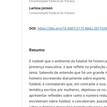
Universidade Federal do Paraná
Larissa Jensen
Universidade Federal do Paraná
DOI:
https://doi.org/10.5007/2175-8042.2017v2
Resumo
É notável que o ambiente do futebol foi histor
presença masculina, o que reflete na produção ar
tema. Sabendo de antemão que há um grande n
homens escrevendo diariamente sobre esporte, 
futebol, e constatando que, em contraste a isso,
temática escritos por mulheres, objetivou-se no
apresentar reflexões sobre como o número reduz
escreveram sobre futebol, o conceberam, possib
sobre o domínio masculino perpetuado nessa es