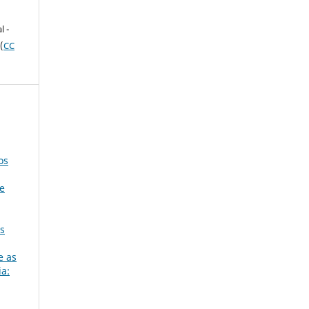
e
l -
(
CC
os
e
es
e as
ia: