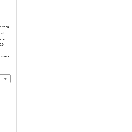
s fora
rtar
, v.
75-
ivivenc
.