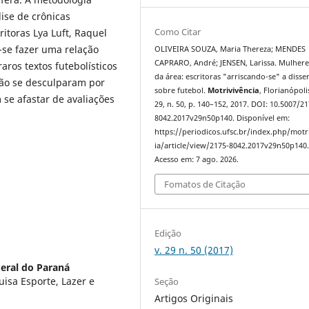
lise de crônicas
Como Citar
ritoras Lya Luft, Raquel
u-se fazer uma relação
OLIVEIRA SOUZA, Maria Thereza; MENDES
CAPRARO, André; JENSEN, Larissa. Mulhere
raros textos futebolísticos
da área: escritoras "arriscando-se" a disse
ão se desculparam por
sobre futebol.
Motrivivência
, Florianópolis
 se afastar de avaliações
29, n. 50, p. 140–152, 2017. DOI: 10.5007/21
8042.2017v29n50p140. Disponível em:
https://periodicos.ufsc.br/index.php/motr
ia/article/view/2175-8042.2017v29n50p140
Acesso em: 7 ago. 2026.
Fomatos de Citação
Edição
v. 29 n. 50 (2017)
eral do Paraná
isa Esporte, Lazer e
Seção
Artigos Originais