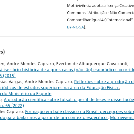
Motrivivência adota a licença Creativ
Commons “Atribuição - Não Comercia
Compartilhar Igual 4.0 Internacional” 
BY-NC-SA
).
s)
nsen, André Mendes Capraro, Everton de Albuquerque Cavalcanti,
nálise sócio-histórica de alguns casos (não tão) esporádicos ocorrid
46 (2015)
lesias Vargas, André Mendes Capraro,
Reflexões sobre a produção d
riódicos de estratos superiores na área da Educação Física
,
ão do Ministério do Esporte
o,
A produção científica sobre futsal: o perfil de teses e dissertaçõ
 n. 65 (2022)
des Capraro,
Formação em balé clássico no Brasil: percepções sobr
do para bailarinos a partir de um contexto específico
,
Motrivivênc