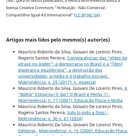
Obs.: para os textos publicados, a revista Motrivivência adota a
licença Creative Commons “Atribuição - Não Comercial -
Compartilhar Igual 4.0 Internacional” (
CC BY-NC-SA
).
Artigos mais lidos pelo mesmo(s) autor(es)
Maurício Roberto da Silva, Giovani de Lorenzi Pires,
Rogerio Santos Pereira,
Consequências das “elites do
atraso no poder”: a democracia no Brasil e a “[des]
esperança equilibrista”, a destruição das
universidades, a mídia e o trabalho escravo
,
Motrivivência: v. 29 (2017): n. especial
Mauricio Roberto da Silva, Giovani De Lorenzi Pires,
A
“Bolha” Estourou! E daí? O Brasil é Penta !!!
,
Motrivivência: n. 17 (2001): Educação Física e Mídia
Mauricio Roberto da Silva, Giovani De Lorenzi Pires,
Rogério Santos Pereira,
Solo lo pido a Dios!
,
Motrivivência: v. 36 n. 67 (2024)
Maurício Roberto Da Silva, Giovani De Lorenzi Pires,
Editorial
,
Motrivivência: n. 15 (2000): Educação Física,