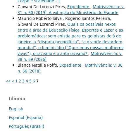
Corpo e Sociedade – I
Giovani De Lorenzi Pires,
Expediente
,
Motrivivência: v.
31 n. 60 (2019): A extinção do Ministério do Esporte
Mauricio Roberto Silva , Rogerio Santos Pereira,
Giovani De Lorenzi Pires,
Quais os possíveis nexos
entre a área de Educação Física, Esportes e Lazer e as
problemáticas: sem anistia para os golpistas de 8 de
janeiro, a “disputa geopolítica”, “a grande desordem
mundial”, o feminicídio (“Queremos nossas mulheres
vivas”), o racismo e o antirracismo?
,
Motrivivência: v.
38 n. 69 (2026)
Bianca Natália Poffo,
Expediente
,
Motrivivência: v. 30
n. 56 (2018)
<<
<
1
2
3
4
5
6
7
Idioma
English
Español (España)
Português (Brasil)