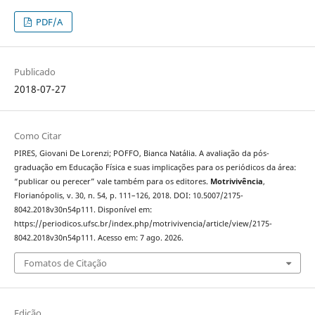
PDF/A
Publicado
2018-07-27
Como Citar
PIRES, Giovani De Lorenzi; POFFO, Bianca Natália. A avaliação da pós-
graduação em Educação Física e suas implicações para os periódicos da área:
“publicar ou perecer” vale também para os editores.
Motrivivência
,
Florianópolis, v. 30, n. 54, p. 111–126, 2018. DOI: 10.5007/2175-
8042.2018v30n54p111. Disponível em:
https://periodicos.ufsc.br/index.php/motrivivencia/article/view/2175-
8042.2018v30n54p111. Acesso em: 7 ago. 2026.
Fomatos de Citação
Edição