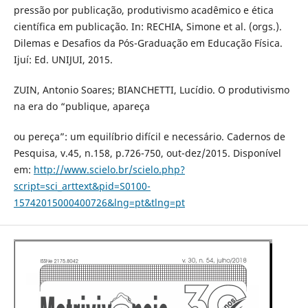
pressão por publicação, produtivismo acadêmico e ética
científica em publicação. In: RECHIA, Simone et al. (orgs.).
Dilemas e Desafios da Pós-Graduação em Educação Física.
Ijuí: Ed. UNIJUI, 2015.
ZUIN, Antonio Soares; BIANCHETTI, Lucídio. O produtivismo
na era do “publique, apareça
ou pereça”: um equilíbrio difícil e necessário. Cadernos de
Pesquisa, v.45, n.158, p.726-750, out-dez/2015. Disponível
em:
http://www.scielo.br/scielo.php?
script=sci_arttext&pid=S0100-
15742015000400726&lng=pt&tlng=pt