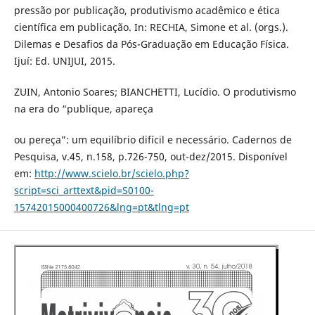
pressão por publicação, produtivismo acadêmico e ética
científica em publicação. In: RECHIA, Simone et al. (orgs.).
Dilemas e Desafios da Pós-Graduação em Educação Física.
Ijuí: Ed. UNIJUI, 2015.
ZUIN, Antonio Soares; BIANCHETTI, Lucídio. O produtivismo
na era do “publique, apareça
ou pereça”: um equilíbrio difícil e necessário. Cadernos de
Pesquisa, v.45, n.158, p.726-750, out-dez/2015. Disponível
em:
http://www.scielo.br/scielo.php?
script=sci_arttext&pid=S0100-
15742015000400726&lng=pt&tlng=pt