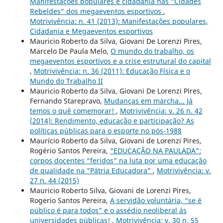
Manifestações populares e cidadania nas “Cidades
Rebeldes” dos megaeventos esportivos
,
Motrivivência: n. 41 (2013): Manifestações populares,
Cidadania e Megaeventos esportivos
Mauricio Roberto da Silva, Giovani De Lorenzi Pires,
Marcelo De Paula Melo,
O mundo do trabalho, os
megaeventos esportivos e a crise estrutural do capital
,
Motrivivência: n. 36 (2011): Educação Física e o
Mundo do Trabalho II
Mauricio Roberto da Silva, Giovani De Lorenzi Pires,
Fernando Starepravo,
Mudanças em marcha... Já
temos o quê comemorar!
,
Motrivivência: v. 26 n. 42
(2014): Rendimento, educação e participação? As
políticas públicas para o esporte no pós-1988
Maurício Roberto da Silva, Giovani de Lorenzi Pires,
Rogério Santos Pereira,
"EDUCAÇÃO NA PAULADA":
corpos docentes "feridos" na luta por uma educação
de qualidade na "Pátria Educadora"
,
Motrivivência: v.
27 n. 44 (2015)
Mauricio Roberto Silva, Giovani de Lorenzi Pires,
Rogerio Santos Pereira,
A servidão voluntária, “se é
público é para todos” e o assédio neoliberal às
universidades públicas!
,
Motrivivência: v. 30 n. 55