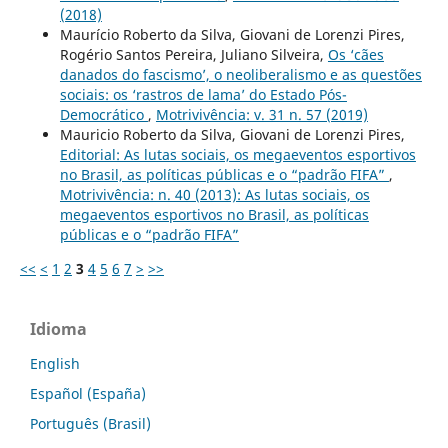
(2018)
Maurício Roberto da Silva, Giovani de Lorenzi Pires,
Rogério Santos Pereira, Juliano Silveira,
Os ‘cães
danados do fascismo’, o neoliberalismo e as questões
sociais: os ‘rastros de lama’ do Estado Pós-
Democrático
,
Motrivivência: v. 31 n. 57 (2019)
Mauricio Roberto da Silva, Giovani de Lorenzi Pires,
Editorial: As lutas sociais, os megaeventos esportivos
no Brasil, as políticas públicas e o “padrão FIFA”
,
Motrivivência: n. 40 (2013): As lutas sociais, os
megaeventos esportivos no Brasil, as políticas
públicas e o “padrão FIFA”
<<
<
1
2
3
4
5
6
7
>
>>
Idioma
English
Español (España)
Português (Brasil)