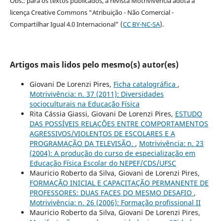
Obs.: para os textos publicados, a revista Motrivivência adota a
licença Creative Commons “Atribuição - Não Comercial -
Compartilhar Igual 4.0 Internacional” (
CC BY-NC-SA
).
Artigos mais lidos pelo mesmo(s) autor(es)
Giovani De Lorenzi Pires,
Ficha catalográfica
,
Motrivivência: n. 37 (2011): Diversidades
socioculturais na Educação Física
Rita Cássia Giassi, Giovani De Lorenzi Pires,
ESTUDO
DAS POSSÍVEIS RELAÇÕES ENTRE COMPORTAMENTOS
AGRESSIVOS/VIOLENTOS DE ESCOLARES E A
PROGRAMAÇÃO DA TELEVISÃO.
,
Motrivivência: n. 23
(2004): A produção do curso de especialização em
Educação Física Escolar do NEPEF/CDS/UFSC
Mauricio Roberto da Silva, Giovani de Lorenzi Pires,
FORMAÇÃO INICIAL E CAPACITAÇÃO PERMANENTE DE
PROFESSORES: DUAS FACES DO MESMO DESAFIO
,
Motrivivência: n. 26 (2006): Formação profissional II
Mauricio Roberto da Silva, Giovani De Lorenzi Pires,