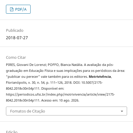
PDF/A
Publicado
2018-07-27
Como Citar
PIRES, Giovani De Lorenzi; POFFO, Bianca Natália. A avaliação da pós-
graduação em Educação Física e suas implicações para os periódicos da área:
“publicar ou perecer” vale também para os editores.
Motrivivência
,
Florianópolis, v. 30, n. 54, p. 111–126, 2018. DOI: 10.5007/2175-
8042.2018v30n54p111. Disponível em:
https://periodicos.ufsc.br/index.php/motrivivencia/article/view/2175-
8042.2018v30n54p111. Acesso em: 10 ago. 2026.
Fomatos de Citação
Edição