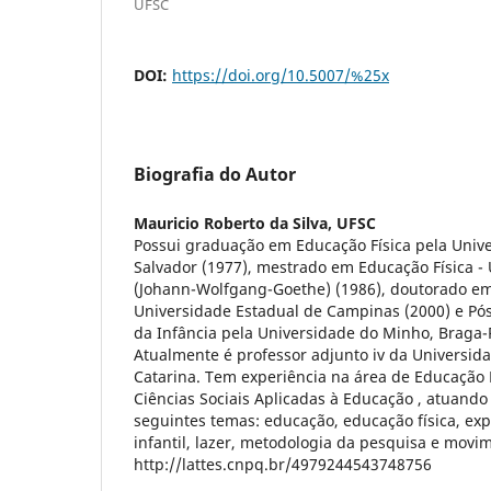
UFSC
DOI:
https://doi.org/10.5007/%25x
Biografia do Autor
Mauricio Roberto da Silva,
UFSC
Possui graduação em Educação Física pela Unive
Salvador (1977), mestrado em Educação Física - 
(Johann-Wolfgang-Goethe) (1986), doutorado e
Universidade Estadual de Campinas (2000) e Pó
da Infância pela Universidade do Minho, Braga-P
Atualmente é professor adjunto iv da Universid
Catarina. Tem experiência na área de Educação 
Ciências Sociais Aplicadas à Educação , atuand
seguintes temas: educação, educação física, exp
infantil, lazer, metodologia da pesquisa e movim
http://lattes.cnpq.br/4979244543748756