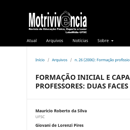
Atual
Arquivos
Notícias
Sobre
Início
/
Arquivos
/
n. 26 (2006): Formação profission
FORMAÇÃO INICIAL E CAP
PROFESSORES: DUAS FACE
Mauricio Roberto da Silva
UFSC
Giovani de Lorenzi Pires