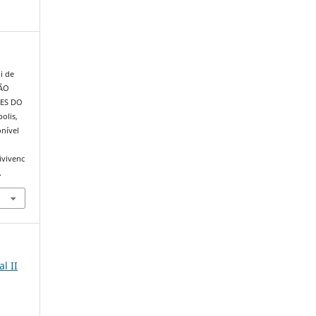
i de
ÇÃO
CES DO
polis,
onível
ivivenc
.
l II