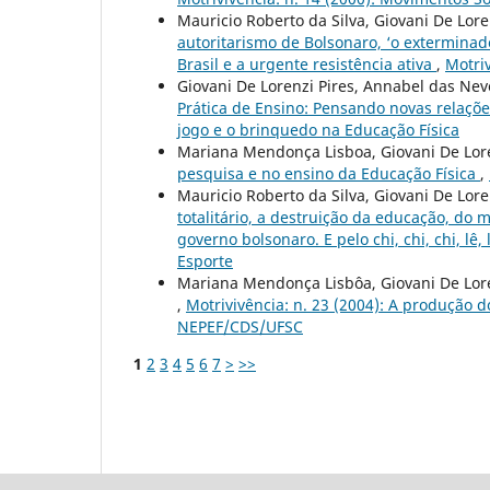
Mauricio Roberto da Silva, Giovani De Lore
autoritarismo de Bolsonaro, ‘o exterminado
Brasil e a urgente resistência ativa
,
Motriv
Giovani De Lorenzi Pires, Annabel das Nev
Prática de Ensino: Pensando novas relaçõe
jogo e o brinquedo na Educação Física
Mariana Mendonça Lisboa, Giovani De Lore
pesquisa e no ensino da Educação Física
,
Mauricio Roberto da Silva, Giovani De Lore
totalitário, a destruição da educação, do 
governo bolsonaro. E pelo chi, chi, chi, lê, l
Esporte
Mariana Mendonça Lisbôa, Giovani De Lore
,
Motrivivência: n. 23 (2004): A produção 
NEPEF/CDS/UFSC
1
2
3
4
5
6
7
>
>>