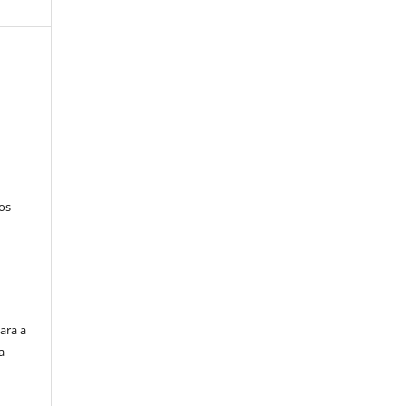
tos
ara a
a