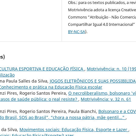
Obs.: para os textos publicados, a rev
Motrivivência adota a licença Creativ
Commons “Atribuição - Não Comercia
Compartilhar Igual 4.0 Internacional” 
BY-NC-SA
).
s)
CULTURA ESPORTIVA E EDUCAÇÃO FÍSICA
,
Motrivivência: n. 10 (199
alização
na Paula Salles da Silva,
JOGOS ELETRÔNICOS E SUAS POSSIBILID
 Conhecimento e prática na Educação Física escolar
nzi Pires, Rogerio Santos Pereira,
O necroliberalismo, bolsonaro 'v
sos de saúde pública: o real resiste?
,
Motrivivência: v. 32 n. 61
nzi Pires, Rogerio Santos Pereira, Paula Bianchi,
Bolsonaro e a COV
do Brasil, SOS ao Brasil”, “chora a nossa pátria, mãe gentil...”
,
 da Silva,
Movimentos sociais: Educação Física, Esporte e Lazer
,
ciais: Educação Física/Esporte/Lazer