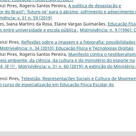
nzi Pires, Rogerio Santos Pereira,
A política de devastação e
r do Brasil’: ‘future-se’ para o abismo, sofrimento e adoecimento
ivência: v. 31 n. 59 (2019)
es, Ivana Martins da Rosa, Elaine Vargas Guimarães,
Educação Físi
s entre universidade e escola pública
,
Motrivivência: n. 9 (1996): 
nzi Pires,
Reflexões sobre a imagem e a fotografia: possibilidades
Motrivivência: n. 34 (2010): Educação Física e Tecnologias Digitais
nzi Pires, Rogerio Santos Pereira,
Manifesto contra o neoliberalis
meio ambiente, da ciência, da cultura e do ministério do esporte no
ê, lê !!!
,
Motrivivência: v. 31 n. 60 (2019): A extinção do Ministério
nzi Pires,
Televisão, Representações Sociais e Cultura de Movimen
do curso de especialização em Educação Física Escolar do