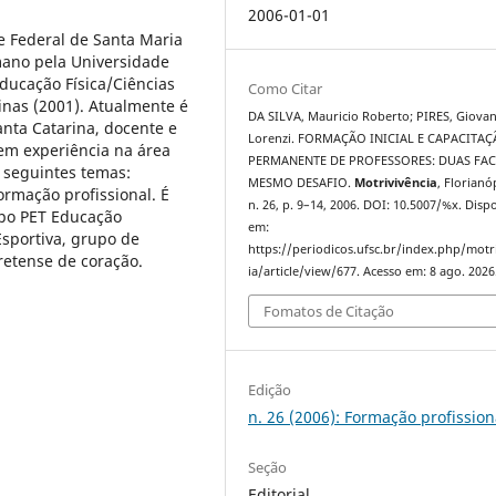
2006-01-01
e Federal de Santa Maria
ano pela Universidade
ducação Física/Ciências
Como Citar
nas (2001). Atualmente é
DA SILVA, Mauricio Roberto; PIRES, Giovan
anta Catarina, docente e
Lorenzi. FORMAÇÃO INICIAL E CAPACITA
em experiência na área
PERMANENTE DE PROFESSORES: DUAS FA
 seguintes temas:
MESMO DESAFIO.
Motrivivência
, Florianó
formação profissional. É
n. 26, p. 9–14, 2006. DOI: 10.5007/%x. Disp
rupo PET Educação
em:
Esportiva, grupo de
https://periodicos.ufsc.br/index.php/motr
etense de coração.
ia/article/view/677. Acesso em: 8 ago. 2026
Fomatos de Citação
Edição
n. 26 (2006): Formação profissiona
Seção
Editorial