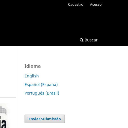
Cadastro
Acesso
Buscar
Idioma
English
Español (España)
Português (Brasil)
Enviar Submissão