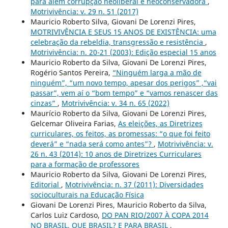
para além corrupção neoliberal e neoconservadora
,
Motrivivência: v. 29 n. 51 (2017)
Mauricio Roberto Silva, Giovani De Lorenzi Pires,
MOTRIVIVÊNCIA E SEUS 15 ANOS DE EXISTÊNCIA: uma
celebração da rebeldia, transgressão e resistência
,
Motrivivência: n. 20-21 (2003): Edição especial 15 anos
Mauricio Roberto da Silva, Giovani De Lorenzi Pires,
Rogério Santos Pereira,
“Ninguém larga a mão de
ninguém”, “um novo tempo, apesar dos perigos” ,“vai
passar”, vem aí o “bom tempo” e “vamos renascer das
cinzas”
,
Motrivivência: v. 34 n. 65 (2022)
Maurício Roberto da Silva, Giovani De Lorenzi Pires,
Gelcemar Oliveira Farias,
As eleições, as Diretrizes
curriculares, os feitos, as promessas: “o que foi feito
deverá” e “nada será como antes”?
,
Motrivivência: v.
26 n. 43 (2014): 10 anos de Diretrizes Curriculares
para a formação de professores
Mauricio Roberto da Silva, Giovani De Lorenzi Pires,
Editorial
,
Motrivivência: n. 37 (2011): Diversidades
socioculturais na Educação Física
Giovani De Lorenzi Pires, Mauricio Roberto da Silva,
Carlos Luiz Cardoso,
DO PAN RIO/2007 À COPA 2014
NO BRASIL. QUE BRASIL? E PARA BRASIL
,