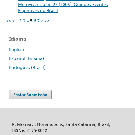
Motrivivência: n. 27 (2006): Grandes Eventos
Esportivos no Brasil
<<
<
1
2
3
4
5
6
7
>
>>
Idioma
English
Español (España)
Português (Brasil)
Enviar Submissão
R. Motriviv., Florianópolis, Santa Catarina, Brazil,
ISSNe: 2175-8042.