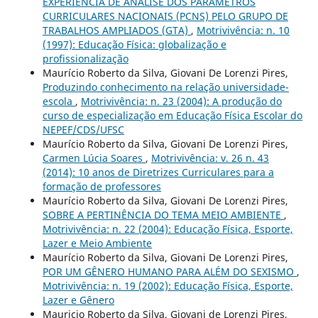
EXPERIÊNCIA DE ANÁLISE DOS PARÂMETROS
CURRICULARES NACIONAIS (PCNS) PELO GRUPO DE
TRABALHOS AMPLIADOS (GTA)
,
Motrivivência: n. 10
(1997): Educação Física: globalização e
profissionalização
Maurício Roberto da Silva, Giovani De Lorenzi Pires,
Produzindo conhecimento na relação universidade-
escola
,
Motrivivência: n. 23 (2004): A produção do
curso de especialização em Educação Física Escolar do
NEPEF/CDS/UFSC
Maurício Roberto da Silva, Giovani De Lorenzi Pires,
Carmen Lúcia Soares
,
Motrivivência: v. 26 n. 43
(2014): 10 anos de Diretrizes Curriculares para a
formação de professores
Maurício Roberto da Silva, Giovani De Lorenzi Pires,
SOBRE A PERTINÊNCIA DO TEMA MEIO AMBIENTE
,
Motrivivência: n. 22 (2004): Educação Física, Esporte,
Lazer e Meio Ambiente
Maurício Roberto da Silva, Giovani De Lorenzi Pires,
POR UM GÊNERO HUMANO PARA ALÉM DO SEXISMO
,
Motrivivência: n. 19 (2002): Educação Física, Esporte,
Lazer e Gênero
Mauricio Roberto da Silva, Giovani de Lorenzi Pires,