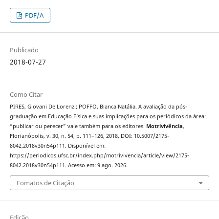
PDF/A
Publicado
2018-07-27
Como Citar
PIRES, Giovani De Lorenzi; POFFO, Bianca Natália. A avaliação da pós-
graduação em Educação Física e suas implicações para os periódicos da área:
“publicar ou perecer” vale também para os editores.
Motrivivência
,
Florianópolis, v. 30, n. 54, p. 111–126, 2018. DOI: 10.5007/2175-
8042.2018v30n54p111. Disponível em:
https://periodicos.ufsc.br/index.php/motrivivencia/article/view/2175-
8042.2018v30n54p111. Acesso em: 9 ago. 2026.
Fomatos de Citação
Edição