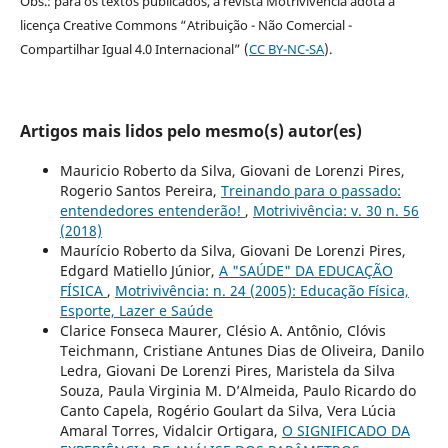
Obs.: para os textos publicados, a revista Motrivivência adota a
licença Creative Commons “Atribuição - Não Comercial -
Compartilhar Igual 4.0 Internacional” (
CC BY-NC-SA
).
Artigos mais lidos pelo mesmo(s) autor(es)
Mauricio Roberto da Silva, Giovani de Lorenzi Pires,
Rogerio Santos Pereira,
Treinando para o passado:
entendedores entenderão!
,
Motrivivência: v. 30 n. 56
(2018)
Maurício Roberto da Silva, Giovani De Lorenzi Pires,
Edgard Matiello Júnior,
A "SAÚDE" DA EDUCAÇÃO
FÍSICA
,
Motrivivência: n. 24 (2005): Educação Física,
Esporte, Lazer e Saúde
Clarice Fonseca Maurer, Clésio A. Antônio, Clóvis
Teichmann, Cristiane Antunes Dias de Oliveira, Danilo
Ledra, Giovani De Lorenzi Pires, Maristela da Silva
Souza, Paula Virginia M. D’Almeida, Paulo Ricardo do
Canto Capela, Rogério Goulart da Silva, Vera Lúcia
Amaral Torres, Vidalcir Ortigara,
O SIGNIFICADO DA