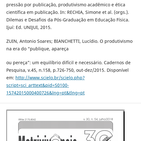
pressão por publicação, produtivismo acadêmico e ética
científica em publicação. In: RECHIA, Simone et al. (orgs.).
Dilemas e Desafios da Pós-Graduação em Educação Física.
Ijuí: Ed. UNIJUI, 2015.
ZUIN, Antonio Soares; BIANCHETTI, Lucídio. O produtivismo
na era do “publique, apareça
ou pereça”: um equilíbrio difícil e necessário. Cadernos de
Pesquisa, v.45, n.158, p.726-750, out-dez/2015. Disponível
em:
http://www.scielo.br/scielo.php?
script=sci_arttext&pid=S0100-
15742015000400726&lng=pt&tlng=pt