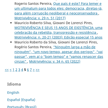
Rogerio Santos Pereira,
Que país é este? Fora temer e
um ultimatum para todos eles: democracia, diretas-já,
para além corrupção neoliberal e neoconservadora
,
Motrivivência: v. 29 n. 51 (2017)
Mauricio Roberto Silva, Giovani De Lorenzi Pires,
MOTRIVIVÊNCIA E SEUS 15 ANOS DE EXISTÊNCIA: uma
celebração da rebeldia, transgressão e resistência
,
Motrivivência: n. 20-21 (2003): Edição especial 15 anos
Mauricio Roberto da Silva, Giovani De Lorenzi Pires,
Rogério Santos Pereira,
“Ninguém larga a mão de
ninguém”, “um novo tempo, apesar dos perigos” ,“vai
passar”, vem aí o “bom tempo” e “vamos renascer das
cinzas”
,
Motrivivência: v. 34 n. 65 (2022)
<<
<
1
2
3
4
5
6
7
>
>>
Idioma
English
Español (España)
Português (Brasil)