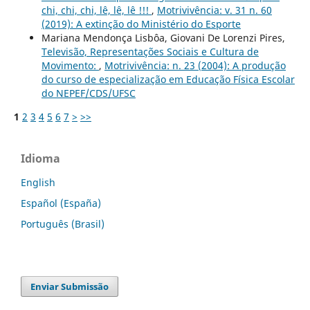
chi, chi, chi, lê, lê, lê !!!
,
Motrivivência: v. 31 n. 60
(2019): A extinção do Ministério do Esporte
Mariana Mendonça Lisbôa, Giovani De Lorenzi Pires,
Televisão, Representações Sociais e Cultura de
Movimento:
,
Motrivivência: n. 23 (2004): A produção
do curso de especialização em Educação Física Escolar
do NEPEF/CDS/UFSC
1
2
3
4
5
6
7
>
>>
Idioma
English
Español (España)
Português (Brasil)
Enviar Submissão