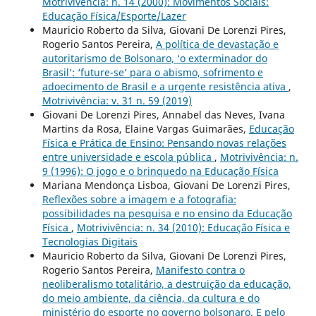
Motrivivência: n. 14 (2000): Movimentos Sociais:
Educação Física/Esporte/Lazer
Mauricio Roberto da Silva, Giovani De Lorenzi Pires,
Rogerio Santos Pereira,
A política de devastação e
autoritarismo de Bolsonaro, ‘o exterminador do
Brasil’: ‘future-se’ para o abismo, sofrimento e
adoecimento de Brasil e a urgente resistência ativa
,
Motrivivência: v. 31 n. 59 (2019)
Giovani De Lorenzi Pires, Annabel das Neves, Ivana
Martins da Rosa, Elaine Vargas Guimarães,
Educação
Física e Prática de Ensino: Pensando novas relações
entre universidade e escola pública
,
Motrivivência: n.
9 (1996): O jogo e o brinquedo na Educação Física
Mariana Mendonça Lisboa, Giovani De Lorenzi Pires,
Reflexões sobre a imagem e a fotografia:
possibilidades na pesquisa e no ensino da Educação
Física
,
Motrivivência: n. 34 (2010): Educação Física e
Tecnologias Digitais
Mauricio Roberto da Silva, Giovani De Lorenzi Pires,
Rogerio Santos Pereira,
Manifesto contra o
neoliberalismo totalitário, a destruição da educação,
do meio ambiente, da ciência, da cultura e do
ministério do esporte no governo bolsonaro. E pelo