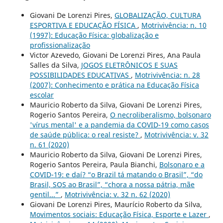
Giovani De Lorenzi Pires,
GLOBALIZAÇÃO, CULTURA
ESPORTIVA E EDUCAÇÃO FÍSICA
,
Motrivivência: n. 10
(1997): Educação Física: globalização e
profissionalização
Victor Azevedo, Giovani De Lorenzi Pires, Ana Paula
Salles da Silva,
JOGOS ELETRÔNICOS E SUAS
POSSIBILIDADES EDUCATIVAS
,
Motrivivência: n. 28
(2007): Conhecimento e prática na Educação Física
escolar
Mauricio Roberto da Silva, Giovani De Lorenzi Pires,
Rogerio Santos Pereira,
O necroliberalismo, bolsonaro
'vírus mental' e a pandemia da COVID-19 como casos
de saúde pública: o real resiste?
,
Motrivivência: v. 32
n. 61 (2020)
Mauricio Roberto da Silva, Giovani De Lorenzi Pires,
Rogerio Santos Pereira, Paula Bianchi,
Bolsonaro e a
COVID-19: e daí? “o Brazil tá matando o Brasil”, “do
Brasil, SOS ao Brasil”, “chora a nossa pátria, mãe
gentil...”
,
Motrivivência: v. 32 n. 62 (2020)
Giovani De Lorenzi Pires, Maurício Roberto da Silva,
Movimentos sociais: Educação Física, Esporte e Lazer
,