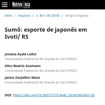
Início
/
Arquivos
/
v. 30 n. 56 (2018)
/
Artigos Originais
Sumô: esporte de japonês em
Ivoti/ RS
Josiana Ayala Ledur
Universidade Federal do Rio Grande do Sul (UFRGS)
Alice Beatriz Assmann
Universidade Federal do Rio Grande do Sul (UFRGS)
Janice Zarpellon Mazo
Universidade Federal do Rio Grande do Sul (UFRGS)
DOI:
https://doi.org/10.5007/2175-8042.2018v30n56p120