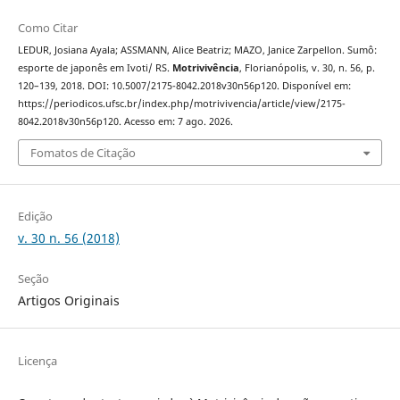
Como Citar
LEDUR, Josiana Ayala; ASSMANN, Alice Beatriz; MAZO, Janice Zarpellon. Sumô:
esporte de japonês em Ivoti/ RS.
Motrivivência
, Florianópolis, v. 30, n. 56, p.
120–139, 2018. DOI: 10.5007/2175-8042.2018v30n56p120. Disponível em:
https://periodicos.ufsc.br/index.php/motrivivencia/article/view/2175-
8042.2018v30n56p120. Acesso em: 7 ago. 2026.
Fomatos de Citação
Edição
v. 30 n. 56 (2018)
Seção
Artigos Originais
Licença