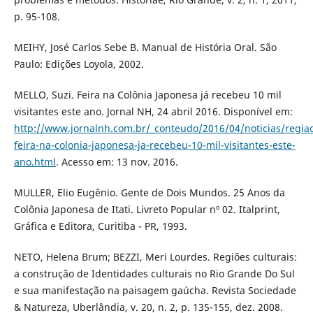
p. 95-108.
MEIHY, José Carlos Sebe B. Manual de História Oral. São
Paulo: Edições Loyola, 2002.
MELLO, Suzi. Feira na Colônia Japonesa já recebeu 10 mil
visitantes este ano. Jornal NH, 24 abril 2016. Disponível em:
http://www.jornalnh.com.br/_conteudo/2016/04/noticias/regia
feira-na-colonia-japonesa-ja-recebeu-10-mil-visitantes-este-
ano.html
. Acesso em: 13 nov. 2016.
MULLER, Elio Eugênio. Gente de Dois Mundos. 25 Anos da
Colônia Japonesa de Itati. Livreto Popular nº 02. Italprint,
Gráfica e Editora, Curitiba - PR, 1993.
NETO, Helena Brum; BEZZI, Meri Lourdes. Regiões culturais:
a construção de Identidades culturais no Rio Grande Do Sul
e sua manifestação na paisagem gaúcha. Revista Sociedade
& Natureza, Uberlândia, v. 20, n. 2, p. 135-155, dez. 2008.