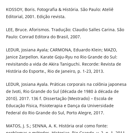
KOSSOY, Boris. Fotografia & História. São Paulo: Ateliê
Editorial, 2001. Edição revista.
LEE, Bruce. Aforismos. Tradução: Claudio Salles Carina. São
Paulo: Conrad Editora do Brasil, 2007.
LEDUR, Josiana Ayala; CARMONA, Eduardo Klein; MAZO,
Janice Zarpellon. Karate Goju-Ryu no Rio Grande do Sul:
revisitando a vida de Akira Taniguchi. Recorde: Revista de
História do Esporte., Rio de Janeiro, p. 1-23, 2013.
LEDUR, Josiana Ayala. Práticas corporais na colônia japonesa
de Ivoti, Rio Grande do Sul (década de 1980 à década de
2010). 2017. 136 f. Dissertação (Mestrado) – Escola de
Educação Física, Fisioterapia e Dança da Universidade
Federal do Rio Grande do Sul, Porto Alegre, 2017.
MATOS, J. S.; SENNA, A. K. História oral como fonte:
problemas e métodos. Historiae, Rio Grande, v. 2, n. 1, 2011,