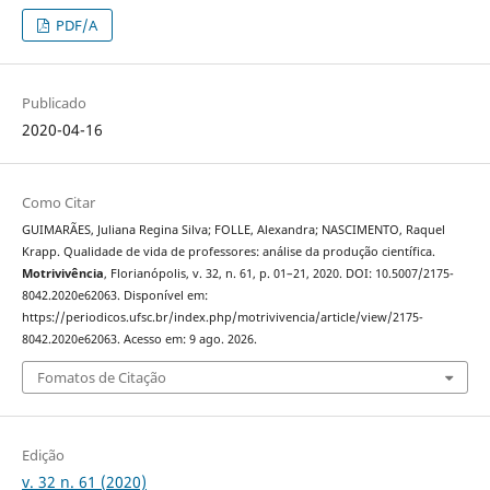
PDF/A
Publicado
2020-04-16
Como Citar
GUIMARÃES, Juliana Regina Silva; FOLLE, Alexandra; NASCIMENTO, Raquel
Krapp. Qualidade de vida de professores: análise da produção científica.
Motrivivência
, Florianópolis, v. 32, n. 61, p. 01–21, 2020. DOI: 10.5007/2175-
8042.2020e62063. Disponível em:
https://periodicos.ufsc.br/index.php/motrivivencia/article/view/2175-
8042.2020e62063. Acesso em: 9 ago. 2026.
Fomatos de Citação
Edição
v. 32 n. 61 (2020)