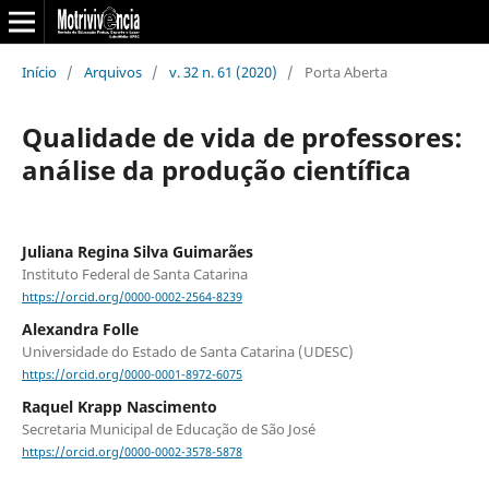
Início
/
Arquivos
/
v. 32 n. 61 (2020)
/
Porta Aberta
Qualidade de vida de professores:
análise da produção científica
Juliana Regina Silva Guimarães
Instituto Federal de Santa Catarina
https://orcid.org/0000-0002-2564-8239
Alexandra Folle
Universidade do Estado de Santa Catarina (UDESC)
https://orcid.org/0000-0001-8972-6075
Raquel Krapp Nascimento
Secretaria Municipal de Educação de São José
https://orcid.org/0000-0002-3578-5878