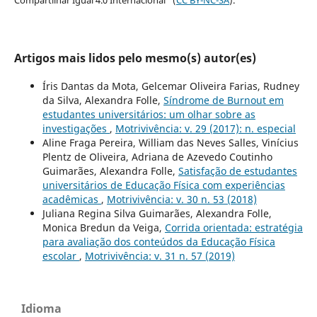
Compartilhar Igual 4.0 Internacional” (
CC BY-NC-SA
).
Artigos mais lidos pelo mesmo(s) autor(es)
Íris Dantas da Mota, Gelcemar Oliveira Farias, Rudney
da Silva, Alexandra Folle,
Síndrome de Burnout em
estudantes universitários: um olhar sobre as
investigações
,
Motrivivência: v. 29 (2017): n. especial
Aline Fraga Pereira, William das Neves Salles, Vinícius
Plentz de Oliveira, Adriana de Azevedo Coutinho
Guimarães, Alexandra Folle,
Satisfação de estudantes
universitários de Educação Física com experiências
acadêmicas
,
Motrivivência: v. 30 n. 53 (2018)
Juliana Regina Silva Guimarães, Alexandra Folle,
Monica Bredun da Veiga,
Corrida orientada: estratégia
para avaliação dos conteúdos da Educação Física
escolar
,
Motrivivência: v. 31 n. 57 (2019)
Idioma