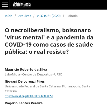
Início
/
Arquivos
/
v. 32 n. 61 (2020)
/
Editorial
O necroliberalismo, bolsonaro
'vírus mental' e a pandemia da
COVID-19 como casos de saúde
pública: o real resiste?
Mauricio Roberto da Silva
LaboMidia - Centro de Desportos - UFSC
Giovani De Lorenzi Pires
Universidade Federal de Santa Catarina, Florianópolis, Santa
Catarina
https://orcid.org/0000-0003-4234-8358
Rogerio Santos Pereira