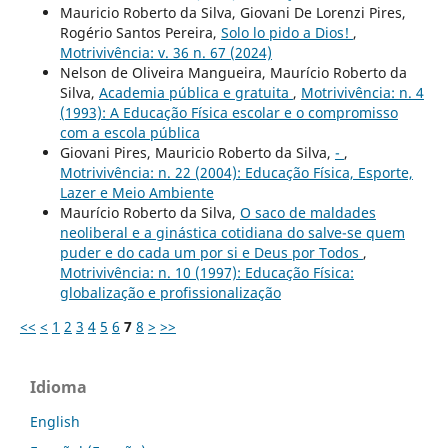
Mauricio Roberto da Silva, Giovani De Lorenzi Pires,
Rogério Santos Pereira,
Solo lo pido a Dios!
,
Motrivivência: v. 36 n. 67 (2024)
Nelson de Oliveira Mangueira, Maurício Roberto da
Silva,
Academia pública e gratuita
,
Motrivivência: n. 4
(1993): A Educação Física escolar e o compromisso
com a escola pública
Giovani Pires, Mauricio Roberto da Silva,
-
,
Motrivivência: n. 22 (2004): Educação Física, Esporte,
Lazer e Meio Ambiente
Maurício Roberto da Silva,
O saco de maldades
neoliberal e a ginástica cotidiana do salve-se quem
puder e do cada um por si e Deus por Todos
,
Motrivivência: n. 10 (1997): Educação Física:
globalização e profissionalização
<<
<
1
2
3
4
5
6
7
8
>
>>
Idioma
English