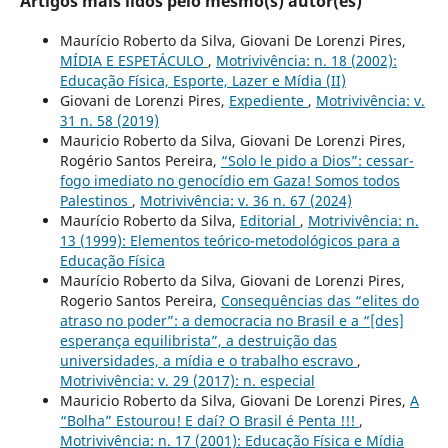
Artigos mais lidos pelo mesmo(s) autor(es)
Maurício Roberto da Silva, Giovani De Lorenzi Pires,
MÍDIA E ESPETÁCULO
,
Motrivivência: n. 18 (2002):
Educação Física, Esporte, Lazer e Mídia (II)
Giovani de Lorenzi Pires,
Expediente
,
Motrivivência: v.
31 n. 58 (2019)
Mauricio Roberto da Silva, Giovani De Lorenzi Pires,
Rogério Santos Pereira,
“Solo le pido a Dios”: cessar-
fogo imediato no genocídio em Gaza! Somos todos
Palestinos
,
Motrivivência: v. 36 n. 67 (2024)
Maurício Roberto da Silva,
Editorial
,
Motrivivência: n.
13 (1999): Elementos teórico-metodológicos para a
Educação Física
Maurício Roberto da Silva, Giovani de Lorenzi Pires,
Rogerio Santos Pereira,
Consequências das “elites do
atraso no poder”: a democracia no Brasil e a “[des]
esperança equilibrista”, a destruição das
universidades, a mídia e o trabalho escravo
,
Motrivivência: v. 29 (2017): n. especial
Mauricio Roberto da Silva, Giovani De Lorenzi Pires,
A
“Bolha” Estourou! E daí? O Brasil é Penta !!!
,
Motrivivência: n. 17 (2001): Educação Física e Mídia