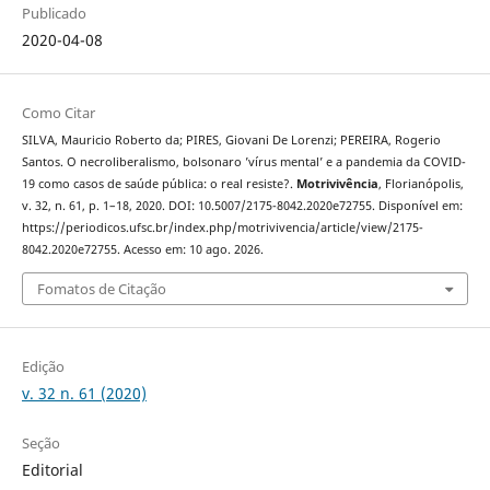
Publicado
2020-04-08
Como Citar
SILVA, Mauricio Roberto da; PIRES, Giovani De Lorenzi; PEREIRA, Rogerio
Santos. O necroliberalismo, bolsonaro ’vírus mental’ e a pandemia da COVID-
19 como casos de saúde pública: o real resiste?.
Motrivivência
, Florianópolis,
v. 32, n. 61, p. 1–18, 2020. DOI: 10.5007/2175-8042.2020e72755. Disponível em:
https://periodicos.ufsc.br/index.php/motrivivencia/article/view/2175-
8042.2020e72755. Acesso em: 10 ago. 2026.
Fomatos de Citação
Edição
v. 32 n. 61 (2020)
Seção
Editorial