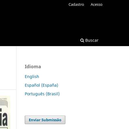
Cadastro
Acesso
Buscar
Idioma
English
Español (España)
Português (Brasil)
Enviar Submissão