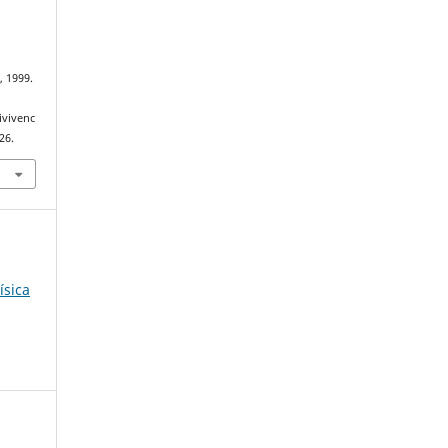
, 1999.
ivivenc
26.
ísica