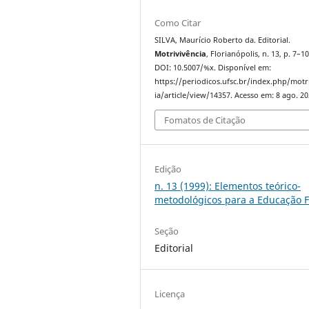
Como Citar
SILVA, Maurício Roberto da. Editorial.
Motrivivência
, Florianópolis, n. 13, p. 7–10
DOI: 10.5007/%x. Disponível em:
https://periodicos.ufsc.br/index.php/motr
ia/article/view/14357. Acesso em: 8 ago. 20
Fomatos de Citação
Edição
n. 13 (1999): Elementos teórico-
metodológicos para a Educação F
Seção
Editorial
Licença