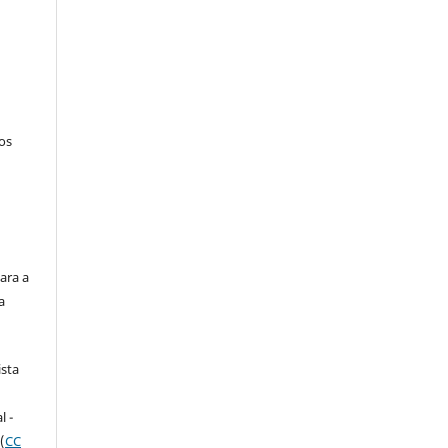
tos
ara a
a
ista
e
l -
(
CC