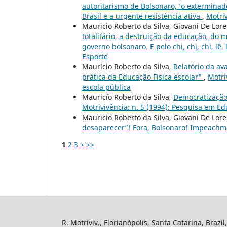
autoritarismo de Bolsonaro, ‘o exterminado
Brasil e a urgente resistência ativa
,
Motriv
Mauricio Roberto da Silva, Giovani De Lore
totalitário, a destruição da educação, do 
governo bolsonaro. E pelo chi, chi, chi, lê, l
Esporte
Maurício Roberto da Silva,
Relatório da av
prática da Educação Física escolar"
,
Motri
escola pública
Mauricío Roberto da Silva,
Democratização 
Motrivivência: n. 5 (1994): Pesquisa em Edu
Mauricio Roberto da Silva, Giovani De Lore
desaparecer”! Fora, Bolsonaro! Impeachm
1
2
3
>
>>
R. Motriviv., Florianópolis, Santa Catarina, Brazi