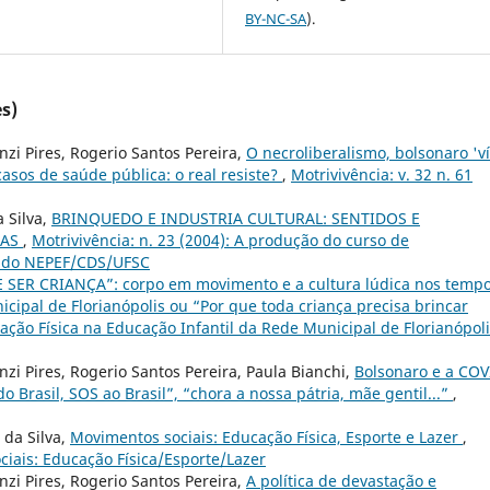
BY-NC-SA
).
s)
nzi Pires, Rogerio Santos Pereira,
O necroliberalismo, bolsonaro 'v
sos de saúde pública: o real resiste?
,
Motrivivência: v. 32 n. 61
 Silva,
BRINQUEDO E INDUSTRIA CULTURAL: SENTIDOS E
ÇAS
,
Motrivivência: n. 23 (2004): A produção do curso de
ar do NEPEF/CDS/UFSC
 SER CRIANÇA”: corpo em movimento e a cultura lúdica nos tempo
cipal de Florianópolis ou “Por que toda criança precisa brincar
cação Física na Educação Infantil da Rede Municipal de Florianópoli
nzi Pires, Rogerio Santos Pereira, Paula Bianchi,
Bolsonaro e a COV
do Brasil, SOS ao Brasil”, “chora a nossa pátria, mãe gentil...”
,
 da Silva,
Movimentos sociais: Educação Física, Esporte e Lazer
,
ciais: Educação Física/Esporte/Lazer
nzi Pires, Rogerio Santos Pereira,
A política de devastação e