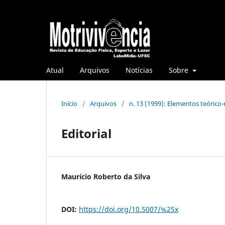
Atual
Arquivos
Notícias
Sobre
Início
/
Arquivos
/
n. 13 (1999): Elementos teórico
Editorial
Maurício Roberto da Silva
DOI:
https://doi.org/10.5007/%25x