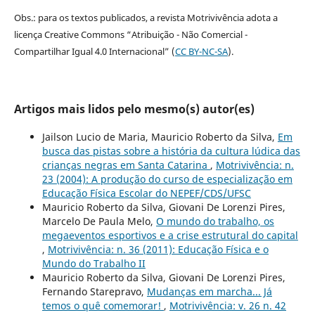
Obs.: para os textos publicados, a revista Motrivivência adota a
licença Creative Commons “Atribuição - Não Comercial -
Compartilhar Igual 4.0 Internacional” (
CC BY-NC-SA
).
Artigos mais lidos pelo mesmo(s) autor(es)
Jailson Lucio de Maria, Mauricio Roberto da Silva,
Em
busca das pistas sobre a história da cultura lúdica das
crianças negras em Santa Catarina
,
Motrivivência: n.
23 (2004): A produção do curso de especialização em
Educação Física Escolar do NEPEF/CDS/UFSC
Mauricio Roberto da Silva, Giovani De Lorenzi Pires,
Marcelo De Paula Melo,
O mundo do trabalho, os
megaeventos esportivos e a crise estrutural do capital
,
Motrivivência: n. 36 (2011): Educação Física e o
Mundo do Trabalho II
Mauricio Roberto da Silva, Giovani De Lorenzi Pires,
Fernando Starepravo,
Mudanças em marcha... Já
temos o quê comemorar!
,
Motrivivência: v. 26 n. 42