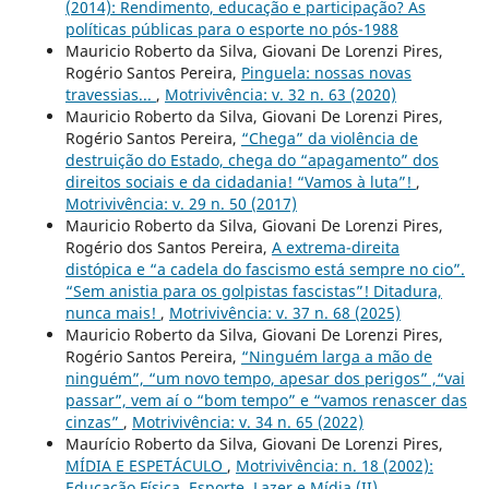
(2014): Rendimento, educação e participação? As
políticas públicas para o esporte no pós-1988
Mauricio Roberto da Silva, Giovani De Lorenzi Pires,
Rogério Santos Pereira,
Pinguela: nossas novas
travessias...
,
Motrivivência: v. 32 n. 63 (2020)
Mauricio Roberto da Silva, Giovani De Lorenzi Pires,
Rogério Santos Pereira,
“Chega” da violência de
destruição do Estado, chega do “apagamento” dos
direitos sociais e da cidadania! “Vamos à luta”!
,
Motrivivência: v. 29 n. 50 (2017)
Mauricio Roberto da Silva, Giovani De Lorenzi Pires,
Rogério dos Santos Pereira,
A extrema-direita
distópica e “a cadela do fascismo está sempre no cio”.
“Sem anistia para os golpistas fascistas”! Ditadura,
nunca mais!
,
Motrivivência: v. 37 n. 68 (2025)
Mauricio Roberto da Silva, Giovani De Lorenzi Pires,
Rogério Santos Pereira,
“Ninguém larga a mão de
ninguém”, “um novo tempo, apesar dos perigos” ,“vai
passar”, vem aí o “bom tempo” e “vamos renascer das
cinzas”
,
Motrivivência: v. 34 n. 65 (2022)
Maurício Roberto da Silva, Giovani De Lorenzi Pires,
MÍDIA E ESPETÁCULO
,
Motrivivência: n. 18 (2002):
Educação Física, Esporte, Lazer e Mídia (II)