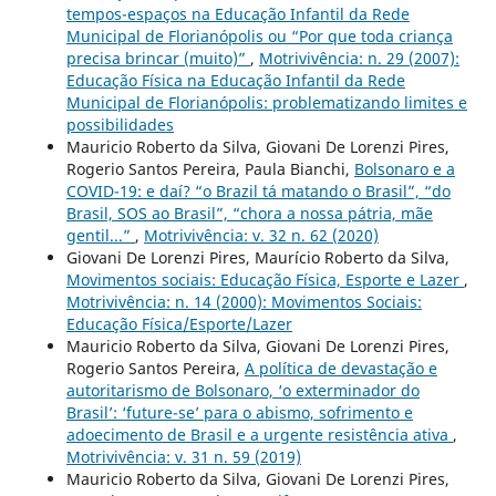
tempos-espaços na Educação Infantil da Rede
Municipal de Florianópolis ou “Por que toda criança
precisa brincar (muito)”
,
Motrivivência: n. 29 (2007):
Educação Física na Educação Infantil da Rede
Municipal de Florianópolis: problematizando limites e
possibilidades
Mauricio Roberto da Silva, Giovani De Lorenzi Pires,
Rogerio Santos Pereira, Paula Bianchi,
Bolsonaro e a
COVID-19: e daí? “o Brazil tá matando o Brasil”, “do
Brasil, SOS ao Brasil”, “chora a nossa pátria, mãe
gentil...”
,
Motrivivência: v. 32 n. 62 (2020)
Giovani De Lorenzi Pires, Maurício Roberto da Silva,
Movimentos sociais: Educação Física, Esporte e Lazer
,
Motrivivência: n. 14 (2000): Movimentos Sociais:
Educação Física/Esporte/Lazer
Mauricio Roberto da Silva, Giovani De Lorenzi Pires,
Rogerio Santos Pereira,
A política de devastação e
autoritarismo de Bolsonaro, ‘o exterminador do
Brasil’: ‘future-se’ para o abismo, sofrimento e
adoecimento de Brasil e a urgente resistência ativa
,
Motrivivência: v. 31 n. 59 (2019)
Mauricio Roberto da Silva, Giovani De Lorenzi Pires,