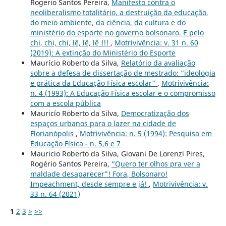
Rogerio Santos Pereira,
Manifesto contra o
neoliberalismo totalitário, a destruição da educação,
do meio ambiente, da ciência, da cultura e do
ministério do esporte no governo bolsonaro. E pelo
chi, chi, chi, lê, lê, lê !!!
,
Motrivivência: v. 31 n. 60
(2019): A extinção do Ministério do Esporte
Maurício Roberto da Silva,
Relatório da avaliação
sobre a defesa de dissertação de mestrado: "ideologia
e prática da Educação Física escolar"
,
Motrivivência:
n. 4 (1993): A Educação Física escolar e o compromisso
com a escola pública
Mauricío Roberto da Silva,
Democratização dos
espaços urbanos para o lazer na cidade de
Florianópolis
,
Motrivivência: n. 5 (1994): Pesquisa em
Educação Física - n. 5,6 e 7
Mauricio Roberto da Silva, Giovani De Lorenzi Pires,
Rogério Santos Pereira,
“Quero ter olhos pra ver a
maldade desaparecer”! Fora, Bolsonaro!
Impeachment, desde sempre e já!
,
Motrivivência: v.
33 n. 64 (2021)
1
2
3
>
>>