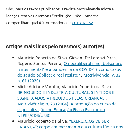
Obs.: para os textos publicados, a revista Motrivivência adota a
licença Creative Commons “Atribuição - Não Comercial -
Compartilhar Igual 4.0 Internacional” (
CC BY-NC-SA
).
Artigos mais lidos pelo mesmo(s) autor(es)
Mauricio Roberto da Silva, Giovani De Lorenzi Pires,
Rogerio Santos Pereira,
O necroliberalismo, bolsonaro
'vírus mental' e a pandemia da COVID-19 como casos
de saúde pública: o real resiste?
,
Motrivivência: v. 32
n. 61 (2020)
Mirte Adriane Varotto, Mauricio Roberto da Silva,
BRINQUEDO E INDUSTRIA CULTURAL: SENTIDOS E
SIGNIFICADOS ATRIBUÍDOS PELAS CRIANÇAS
,
Motrivivência: n. 23 (2004): A produção do curso de
especialização em Educação Física Escolar do
NEPEF/CDS/UFSC
Maurício Roberto da Silva,
“EXERCÍCIOS DE SER
CRIANÇA”: corpo em movimento e a cultura lúdica nos