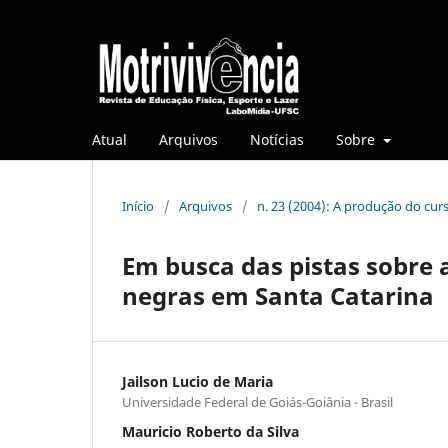
Atual
Arquivos
Notícias
Sobre
Início
/
Arquivos
/
n. 23 (2004): A produção do cu
Em busca das pistas sobre a
negras em Santa Catarina
Jailson Lucio de Maria
Universidade Federal de Goiás-Goiânia - Brasil
Mauricio Roberto da Silva