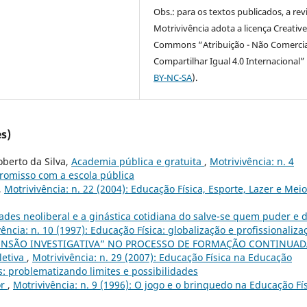
Obs.: para os textos publicados, a rev
Motrivivência adota a licença Creativ
Commons “Atribuição - Não Comercia
Compartilhar Igual 4.0 Internacional” 
BY-NC-SA
).
s)
berto da Silva,
Academia pública e gratuita
,
Motrivivência: n. 4
promisso com a escola pública
,
Motrivivência: n. 22 (2004): Educação Física, Esporte, Lazer e Meio
des neoliberal e a ginástica cotidiana do salve-se quem puder e 
ência: n. 10 (1997): Educação Física: globalização e profissionaliza
ENSÃO INVESTIGATIVA” NO PROCESSO DE FORMAÇÃO CONTINUAD
letiva
,
Motrivivência: n. 29 (2007): Educação Física na Educação
s: problematizando limites e possibilidades
or
,
Motrivivência: n. 9 (1996): O jogo e o brinquedo na Educação Fí