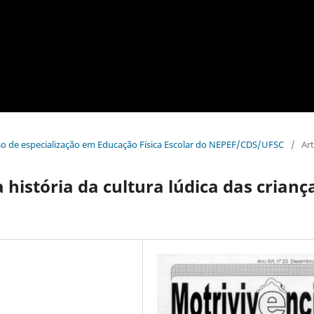
rso de especialização em Educação Física Escolar do NEPEF/CDS/UFSC
/
Ar
 história da cultura lúdica das crianç