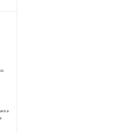
tos
ara a
a