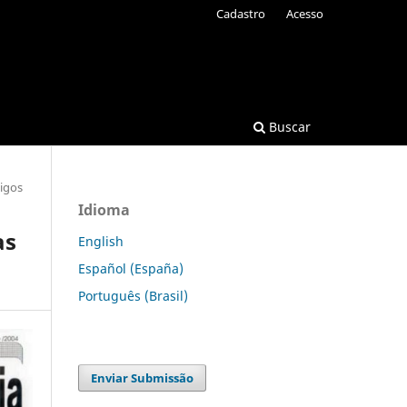
Cadastro
Acesso
Buscar
tigos
Idioma
as
English
Español (España)
Português (Brasil)
Enviar Submissão