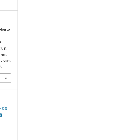
Roberto
a
3, p.
l em:
ivivenc
6.
o de
ca