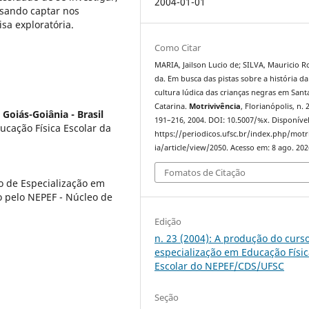
2004-01-01
isando captar nos
a exploratória.
Como Citar
MARIA, Jailson Lucio de; SILVA, Mauricio 
da. Em busca das pistas sobre a história da
cultura lúdica das crianças negras em Sant
Catarina.
Motrivivência
, Florianópolis, n. 2
Goiás-Goiânia - Brasil
191–216, 2004. DOI: 10.5007/%x. Disponíve
cação Física Escolar da
https://periodicos.ufsc.br/index.php/motr
ia/article/view/2050. Acesso em: 8 ago. 202
Fomatos de Citação
o de Especialização em
o pelo NEPEF - Núcleo de
Edição
n. 23 (2004): A produção do curs
especialização em Educação Físi
Escolar do NEPEF/CDS/UFSC
Seção