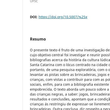
UFSC
DOI:
https://doi.org/10.5007/%25x
Resumo
O presente texto é fruto de uma investigação de 
cujo objetivo central foi investigar e reunir possí
bibliografias acerca da história da cultura lúdi
Santa Catarina com o lócus centrado na cidade de
portanto, de uma pesquisa exploratória, com o 
levantar as pistas sobre as brincadeiras, jogos
crianças, com vistas a contribuir para com as pol
sociais, enfim, para com a bibliografia existente
empobrecida. O texto aborda um pouco sobre a h
das crianças negras, a saber: jogos, brincadeir
resultados e conclusões, apontam que a condiçã
crianças ás restringiu de expressar-se livrement
brincadeiras. Outra conclusa, diz respeito a nec