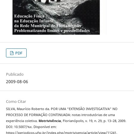
PDF
Publicado
2009-08-06
Como Citar
SILVA, Maurício Roberto da. POR UMA “EXTENSÃO INVESTIGATIVA” NO
PROCESSO DE FORMAÇÃO CONTINUADA: notas introdutórias de uma
experiência coletiva.
Motrivivência
, Florianópolis, v. 19, n. 29, p. 13–28, 2009.
DOI: 10.5007/%x. Disponível em:
https://periodicos.ufsc.br/index.php/motrivivencia/article/view/11241.