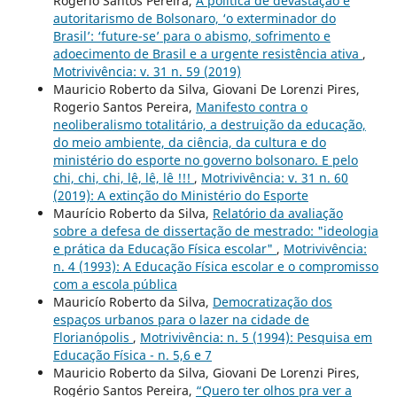
Rogerio Santos Pereira,
A política de devastação e
autoritarismo de Bolsonaro, ‘o exterminador do
Brasil’: ‘future-se’ para o abismo, sofrimento e
adoecimento de Brasil e a urgente resistência ativa
,
Motrivivência: v. 31 n. 59 (2019)
Mauricio Roberto da Silva, Giovani De Lorenzi Pires,
Rogerio Santos Pereira,
Manifesto contra o
neoliberalismo totalitário, a destruição da educação,
do meio ambiente, da ciência, da cultura e do
ministério do esporte no governo bolsonaro. E pelo
chi, chi, chi, lê, lê, lê !!!
,
Motrivivência: v. 31 n. 60
(2019): A extinção do Ministério do Esporte
Maurício Roberto da Silva,
Relatório da avaliação
sobre a defesa de dissertação de mestrado: "ideologia
e prática da Educação Física escolar"
,
Motrivivência:
n. 4 (1993): A Educação Física escolar e o compromisso
com a escola pública
Mauricío Roberto da Silva,
Democratização dos
espaços urbanos para o lazer na cidade de
Florianópolis
,
Motrivivência: n. 5 (1994): Pesquisa em
Educação Física - n. 5,6 e 7
Mauricio Roberto da Silva, Giovani De Lorenzi Pires,
Rogério Santos Pereira,
“Quero ter olhos pra ver a