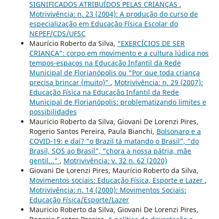
SIGNIFICADOS ATRIBUÍDOS PELAS CRIANÇAS
,
Motrivivência: n. 23 (2004): A produção do curso de
especialização em Educação Física Escolar do
NEPEF/CDS/UFSC
Maurício Roberto da Silva,
“EXERCÍCIOS DE SER
CRIANÇA”: corpo em movimento e a cultura lúdica nos
tempos-espaços na Educação Infantil da Rede
Municipal de Florianópolis ou “Por que toda criança
precisa brincar (muito)”
,
Motrivivência: n. 29 (2007):
Educação Física na Educação Infantil da Rede
Municipal de Florianópolis: problematizando limites e
possibilidades
Mauricio Roberto da Silva, Giovani De Lorenzi Pires,
Rogerio Santos Pereira, Paula Bianchi,
Bolsonaro e a
COVID-19: e daí? “o Brazil tá matando o Brasil”, “do
Brasil, SOS ao Brasil”, “chora a nossa pátria, mãe
gentil...”
,
Motrivivência: v. 32 n. 62 (2020)
Giovani De Lorenzi Pires, Maurício Roberto da Silva,
Movimentos sociais: Educação Física, Esporte e Lazer
,
Motrivivência: n. 14 (2000): Movimentos Sociais:
Educação Física/Esporte/Lazer
Mauricio Roberto da Silva, Giovani De Lorenzi Pires,