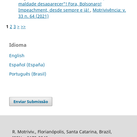
maldade desaparecer”! Fora, Bolsonaro!
Impeachment, desde sempre e já!
,
Motrivivência: v.
33 n. 64 (2021)
1
2
3
>
>>
Idioma
English
Español (España)
Português (Brasil)
Enviar Submissão
R. Motriviv., Florianópolis, Santa Catarina, Brazil,