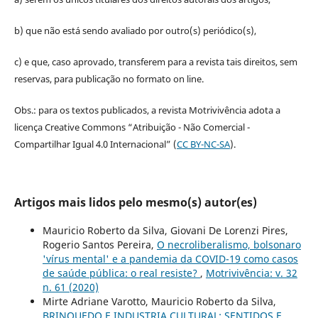
b) que não está sendo avaliado por outro(s) periódico(s),
c) e que, caso aprovado, transferem para a revista tais direitos, sem
reservas, para publicação no formato on line.
Obs.: para os textos publicados, a revista Motrivivência adota a
licença Creative Commons “Atribuição - Não Comercial -
Compartilhar Igual 4.0 Internacional” (
CC BY-NC-SA
).
Artigos mais lidos pelo mesmo(s) autor(es)
Mauricio Roberto da Silva, Giovani De Lorenzi Pires,
Rogerio Santos Pereira,
O necroliberalismo, bolsonaro
'vírus mental' e a pandemia da COVID-19 como casos
de saúde pública: o real resiste?
,
Motrivivência: v. 32
n. 61 (2020)
Mirte Adriane Varotto, Mauricio Roberto da Silva,
BRINQUEDO E INDUSTRIA CULTURAL: SENTIDOS E