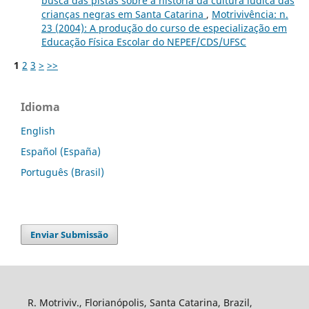
busca das pistas sobre a história da cultura lúdica das
crianças negras em Santa Catarina
,
Motrivivência: n.
23 (2004): A produção do curso de especialização em
Educação Física Escolar do NEPEF/CDS/UFSC
1
2
3
>
>>
Idioma
English
Español (España)
Português (Brasil)
Enviar Submissão
R. Motriviv., Florianópolis, Santa Catarina, Brazil,