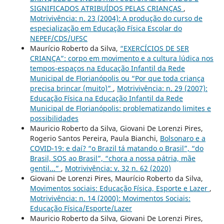
SIGNIFICADOS ATRIBUÍDOS PELAS CRIANÇAS
,
Motrivivência: n. 23 (2004): A produção do curso de
especialização em Educação Física Escolar do
NEPEF/CDS/UFSC
Maurício Roberto da Silva,
“EXERCÍCIOS DE SER
CRIANÇA”: corpo em movimento e a cultura lúdica nos
tempos-espaços na Educação Infantil da Rede
Municipal de Florianópolis ou “Por que toda criança
precisa brincar (muito)”
,
Motrivivência: n. 29 (2007):
Educação Física na Educação Infantil da Rede
Municipal de Florianópolis: problematizando limites e
possibilidades
Mauricio Roberto da Silva, Giovani De Lorenzi Pires,
Rogerio Santos Pereira, Paula Bianchi,
Bolsonaro e a
COVID-19: e daí? “o Brazil tá matando o Brasil”, “do
Brasil, SOS ao Brasil”, “chora a nossa pátria, mãe
gentil...”
,
Motrivivência: v. 32 n. 62 (2020)
Giovani De Lorenzi Pires, Maurício Roberto da Silva,
Movimentos sociais: Educação Física, Esporte e Lazer
,
Motrivivência: n. 14 (2000): Movimentos Sociais:
Educação Física/Esporte/Lazer
Mauricio Roberto da Silva, Giovani De Lorenzi Pires,