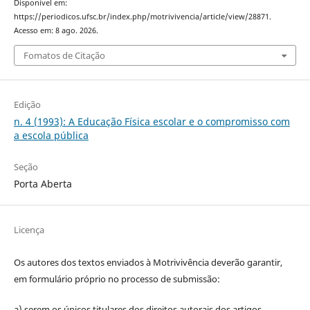
Disponível em:
https://periodicos.ufsc.br/index.php/motrivivencia/article/view/28871.
Acesso em: 8 ago. 2026.
Fomatos de Citação
Edição
n. 4 (1993): A Educação Física escolar e o compromisso com
a escola pública
Seção
Porta Aberta
Licença
Os autores dos textos enviados à Motrivivência deverão garantir,
em formulário próprio no processo de submissão:
a) serem os únicos titulares dos direitos autorais dos artigos,