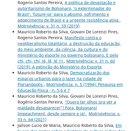
Rogerio Santos Pereira,
A política de devastação e
autoritarismo de Bolsonaro, ‘o exterminador do
Brasil’: ‘future-se’ para o abismo, sofrimento e
adoecimento de Brasil e a urgente resistência ativa
,
Motrivivência: v. 31 n. 59 (2019)
Mauricio Roberto da Silva, Giovani De Lorenzi Pires,
Rogerio Santos Pereira,
Manifesto contra o
neoliberalismo totalitário, a destruição da educação,
do meio ambiente, da ciência, da cultura e do
ministério do esporte no governo bolsonaro. E pelo
chi, chi, chi, lê, lê, lê !!!
,
Motrivivência: v. 31 n. 60
(2019): A extinção do Ministério do Esporte
Mauricío Roberto da Silva,
Democratização dos
espaços urbanos para o lazer na cidade de
Florianópolis
,
Motrivivência: n. 5 (1994): Pesquisa em
Educação Física - n. 5,6 e 7
Mauricio Roberto da Silva, Giovani De Lorenzi Pires,
Rogério Santos Pereira,
“Quero ter olhos pra ver a
maldade desaparecer”! Fora, Bolsonaro!
Impeachment, desde sempre e já!
,
Motrivivência: v.
33 n. 64 (2021)
Jailson Lucio de Maria, Mauricio Roberto da Silva,
Em