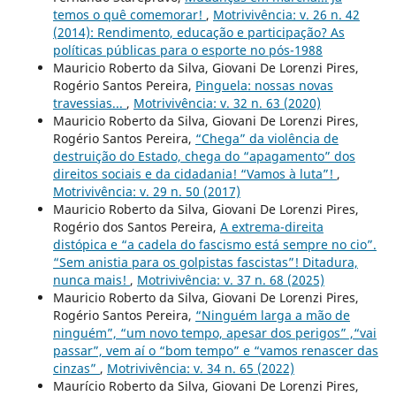
temos o quê comemorar!
,
Motrivivência: v. 26 n. 42
(2014): Rendimento, educação e participação? As
políticas públicas para o esporte no pós-1988
Mauricio Roberto da Silva, Giovani De Lorenzi Pires,
Rogério Santos Pereira,
Pinguela: nossas novas
travessias...
,
Motrivivência: v. 32 n. 63 (2020)
Mauricio Roberto da Silva, Giovani De Lorenzi Pires,
Rogério Santos Pereira,
“Chega” da violência de
destruição do Estado, chega do “apagamento” dos
direitos sociais e da cidadania! “Vamos à luta”!
,
Motrivivência: v. 29 n. 50 (2017)
Mauricio Roberto da Silva, Giovani De Lorenzi Pires,
Rogério dos Santos Pereira,
A extrema-direita
distópica e “a cadela do fascismo está sempre no cio”.
“Sem anistia para os golpistas fascistas”! Ditadura,
nunca mais!
,
Motrivivência: v. 37 n. 68 (2025)
Mauricio Roberto da Silva, Giovani De Lorenzi Pires,
Rogério Santos Pereira,
“Ninguém larga a mão de
ninguém”, “um novo tempo, apesar dos perigos” ,“vai
passar”, vem aí o “bom tempo” e “vamos renascer das
cinzas”
,
Motrivivência: v. 34 n. 65 (2022)
Maurício Roberto da Silva, Giovani De Lorenzi Pires,