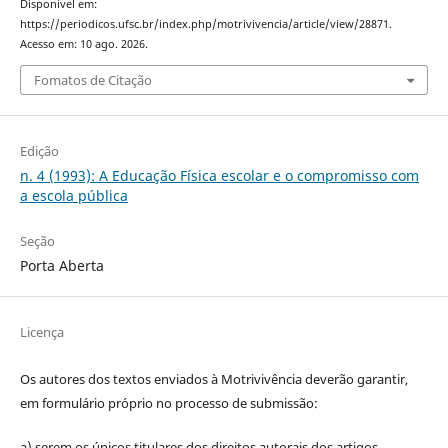
Disponível em:
https://periodicos.ufsc.br/index.php/motrivivencia/article/view/28871.
Acesso em: 10 ago. 2026.
Fomatos de Citação
Edição
n. 4 (1993): A Educação Física escolar e o compromisso com
a escola pública
Seção
Porta Aberta
Licença
Os autores dos textos enviados à Motrivivência deverão garantir,
em formulário próprio no processo de submissão:
a) serem os únicos titulares dos direitos autorais dos artigos,