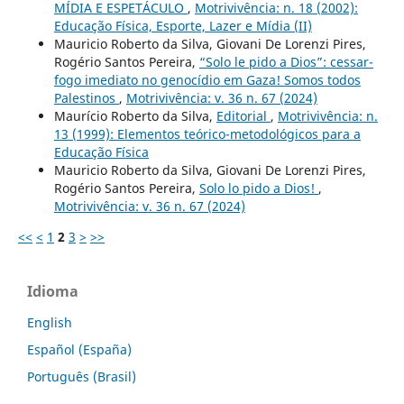
MÍDIA E ESPETÁCULO
,
Motrivivência: n. 18 (2002):
Educação Física, Esporte, Lazer e Mídia (II)
Mauricio Roberto da Silva, Giovani De Lorenzi Pires,
Rogério Santos Pereira,
“Solo le pido a Dios”: cessar-
fogo imediato no genocídio em Gaza! Somos todos
Palestinos
,
Motrivivência: v. 36 n. 67 (2024)
Maurício Roberto da Silva,
Editorial
,
Motrivivência: n.
13 (1999): Elementos teórico-metodológicos para a
Educação Física
Mauricio Roberto da Silva, Giovani De Lorenzi Pires,
Rogério Santos Pereira,
Solo lo pido a Dios!
,
Motrivivência: v. 36 n. 67 (2024)
<<
<
1
2
3
>
>>
Idioma
English
Español (España)
Português (Brasil)