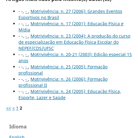
- -,
-
,
Motrivivência: n. 27 (2006): Grandes Eventos
Esportivos no Brasil
- -,
-
,
Motrivivência: n. 17 (2001): Educação Física e
Mídia
- -,
-
,
Motrivivência: n. 23 (2004): A produção do curso
de especialização em Educação Física Escolar do
NEPEF/CDS/UFSC
- -,
-
,
Motrivivência: n. 20-21 (2003): Edição especial 15
anos
- -,
-
,
Motrivivência: n. 25 (2005): Formação
profissional
- -,
-
,
Motrivivência: n. 26 (2006): Formação
profissional II
- -,
-
,
Motrivivência: n. 24 (2005): Educação Física,
Esporte, Lazer e Saúde
<<
<
1
2
Idioma
English