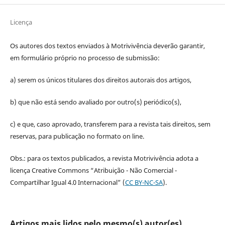
Licença
Os autores dos textos enviados à Motrivivência deverão garantir,
em formulário próprio no processo de submissão:
a) serem os únicos titulares dos direitos autorais dos artigos,
b) que não está sendo avaliado por outro(s) periódico(s),
c) e que, caso aprovado, transferem para a revista tais direitos, sem
reservas, para publicação no formato on line.
Obs.: para os textos publicados, a revista Motrivivência adota a
licença Creative Commons “Atribuição - Não Comercial -
Compartilhar Igual 4.0 Internacional” (
CC BY-NC-SA
).
Artigos mais lidos pelo mesmo(s) autor(es)