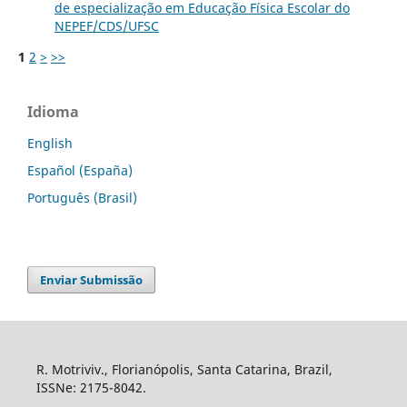
de especialização em Educação Física Escolar do
NEPEF/CDS/UFSC
1
2
>
>>
Idioma
English
Español (España)
Português (Brasil)
Enviar Submissão
R. Motriviv., Florianópolis, Santa Catarina, Brazil,
ISSNe: 2175-8042.