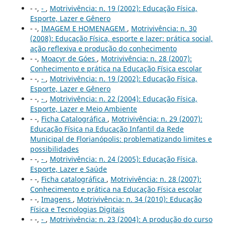
- -,
-
,
Motrivivência: n. 19 (2002): Educação Física,
Esporte, Lazer e Gênero
- -,
IMAGEM E HOMENAGEM
,
Motrivivência: n. 30
(2008): Educação Física, esporte e lazer: prática social,
ação reflexiva e produção do conhecimento
- -,
Moacyr de Góes
,
Motrivivência: n. 28 (2007):
Conhecimento e prática na Educação Física escolar
- -,
-
,
Motrivivência: n. 19 (2002): Educação Física,
Esporte, Lazer e Gênero
- -,
-
,
Motrivivência: n. 22 (2004): Educação Física,
Esporte, Lazer e Meio Ambiente
- -,
Ficha Catalográfica
,
Motrivivência: n. 29 (2007):
Educação Física na Educação Infantil da Rede
Municipal de Florianópolis: problematizando limites e
possibilidades
- -,
-
,
Motrivivência: n. 24 (2005): Educação Física,
Esporte, Lazer e Saúde
- -,
Ficha catalográfica
,
Motrivivência: n. 28 (2007):
Conhecimento e prática na Educação Física escolar
- -,
Imagens
,
Motrivivência: n. 34 (2010): Educação
Física e Tecnologias Digitais
- -,
-
,
Motrivivência: n. 23 (2004): A produção do curso