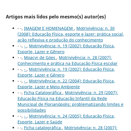
Artigos mais lidos pelo mesmo(s) autor(es)
- -,
IMAGEM E HOMENAGEM
,
Motrivivência: n. 30
(2008): Educação Física, esporte e lazer: prática social,
ação reflexiva e produção do conhecimento
- -,
-
,
Motrivivência: n. 19 (2002): Educação Física,
Esporte, Lazer e Gênero
- -,
Moacyr de Góes
,
Motrivivência: n. 28 (2007):
Conhecimento e prática na Educação Física escolar
- -,
-
,
Motrivivência: n. 19 (2002): Educação Física,
Esporte, Lazer e Gênero
- -,
-
,
Motrivivência: n. 22 (2004): Educação Física,
Esporte, Lazer e Meio Ambiente
- -,
Ficha Catalográfica
,
Motrivivência: n. 29 (2007):
Educação Física na Educação Infantil da Rede
Municipal de Florianópolis: problematizando limites e
possibilidades
- -,
-
,
Motrivivência: n. 24 (2005): Educação Física,
Esporte, Lazer e Saúde
- -,
Ficha catalográfica
,
Motrivivência: n. 28 (2007):