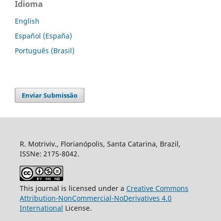
Idioma
English
Español (España)
Português (Brasil)
Enviar Submissão
R. Motriviv., Florianópolis, Santa Catarina, Brazil,
ISSNe: 2175-8042.
This journal is licensed under a
Creative Commons
Attribution-NonCommercial-NoDerivatives 4.0
International
License.