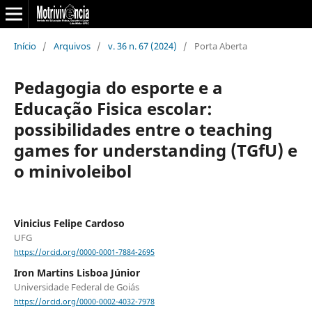
Início
/
Arquivos
/
v. 36 n. 67 (2024)
/
Porta Aberta
Pedagogia do esporte e a
Educação Fisica escolar:
possibilidades entre o teaching
games for understanding (TGfU) e
o minivoleibol
Vinicius Felipe Cardoso
UFG
https://orcid.org/0000-0001-7884-2695
Iron Martins Lisboa Júnior
Universidade Federal de Goiás
https://orcid.org/0000-0002-4032-7978