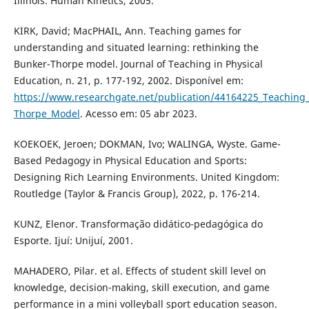
Illinois: Human Kinetics, 2005.
KIRK, David; MacPHAIL, Ann. Teaching games for
understanding and situated learning: rethinking the
Bunker-Thorpe model. Journal of Teaching in Physical
Education, n. 21, p. 177-192, 2002. Disponível em:
https://www.researchgate.net/publication/44164225_Teaching
Thorpe_Model
. Acesso em: 05 abr 2023.
KOEKOEK, Jeroen; DOKMAN, Ivo; WALINGA, Wyste. Game-
Based Pedagogy in Physical Education and Sports:
Designing Rich Learning Environments. United Kingdom:
Routledge (Taylor & Francis Group), 2022, p. 176-214.
KUNZ, Elenor. Transformação didático-pedagógica do
Esporte. Ijuí: Unijuí, 2001.
MAHADERO, Pilar. et al. Effects of student skill level on
knowledge, decision-making, skill execution, and game
performance in a mini volleyball sport education season.