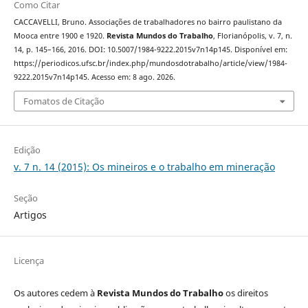
Como Citar
CACCAVELLI, Bruno. Associações de trabalhadores no bairro paulistano da
Mooca entre 1900 e 1920.
Revista Mundos do Trabalho
, Florianópolis, v. 7, n.
14, p. 145–166, 2016. DOI: 10.5007/1984-9222.2015v7n14p145. Disponível em:
https://periodicos.ufsc.br/index.php/mundosdotrabalho/article/view/1984-
9222.2015v7n14p145. Acesso em: 8 ago. 2026.
Fomatos de Citação
Edição
v. 7 n. 14 (2015): Os mineiros e o trabalho em mineração
Seção
Artigos
Licença
Os autores cedem à
Revista Mundos do Trabalho
os direitos