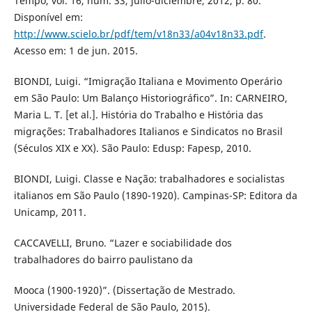
Tempo, vol. 16, núm. 33, julio-diciembre, 2012, p. 80.
Disponível em:
http://www.scielo.br/pdf/tem/v18n33/a04v18n33.pdf
.
Acesso em: 1 de jun. 2015.
BIONDI, Luigi. “Imigração Italiana e Movimento Operário
em São Paulo: Um Balanço Historiográfico”. In: CARNEIRO,
Maria L. T. [et al.]. História do Trabalho e História das
migrações: Trabalhadores Italianos e Sindicatos no Brasil
(Séculos XIX e XX). São Paulo: Edusp: Fapesp, 2010.
BIONDI, Luigi. Classe e Nação: trabalhadores e socialistas
italianos em São Paulo (1890-1920). Campinas-SP: Editora da
Unicamp, 2011.
CACCAVELLI, Bruno. “Lazer e sociabilidade dos
trabalhadores do bairro paulistano da
Mooca (1900-1920)”. (Dissertação de Mestrado.
Universidade Federal de São Paulo, 2015).