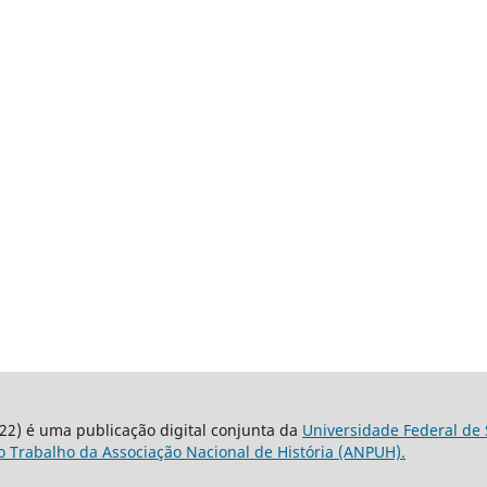
22) é uma publicação digital conjunta da
Universidade Federal de 
 Trabalho da Associação Nacional de História (ANPUH).