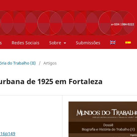
s
Redes Sociais
Sobre
Submissões
tória do Trabalho (II)
/
Artigos
 urbana de 1925 em Fortaleza
n16p149