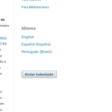
Para Bibliotecários
 do
imeira
Idioma
English
ença
) 4.0
Español (España)
e
Português (Brasil)
 a
ndo o
o
m
Enviar Submissão
do
x.:
 em
ou