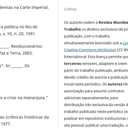
demias na Corte Imperial.
Licença
Os autores cedem à
Revista Mundos
 política no Rio de
Trabalho
os direitos exclusivos de pr
, v. 10, n. 20, 1991.
publicação, com o trabalho
simultaneamente licenciado sob a
Lic
____. Revolucionários:
Creative Commons Attribution
(CC BY
az e Terra, 2003.
International. Esta licença permite qu
terceiros
remixem, adaptem e criem
 In: ______. Os
partir do trabalho publicado, atribui
devido crédito de autoria e publicaçã
inicial neste periódico. Os
autores
tê
autorização para assumir contratos
 e a crise na monarquia."
adicionais separadamente, para
distribuição não exclusiva da versão 
trabalho publicada neste periódico (e
u (crônicas históricas da
publicar em repositório institucional,
 1977.
site pessoal, publicar uma tradução, 