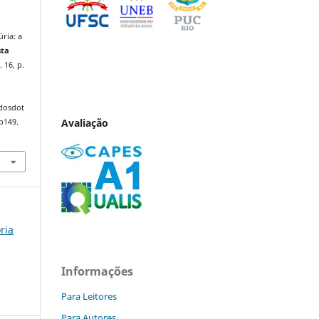
ria: a
sta
. 16, p.
ndosdot
Avaliação
p149.
ória
Informações
Para Leitores
Para Autores