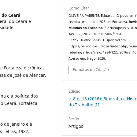
Como Citar
l do Ceará
OLIVEIRA PARENTE, Eduardo. O povo em fú
eral do Ceará e
revolta urbana de 1925 em Fortaleza.
Revi
sidade.
Mundos do Trabalho
, Florianópolis, v. 8, n
149–166, 2017. DOI: 10.5007/1984-
9222.2016v8n16p149. Disponível em:
https://periodicos.ufsc.br/index.php/mu
rabalho/article/view/1984-9222.2016v8n16
Acesso em: 6 ago. 2026.
e Fortaleza e crônicas
Fomatos de Citação
sa de José de Alencar,
Edição
a e a política dos
v. 8 n. 16 (2016): Biografia e Hist
o Ceará. Fortaleza:
do Trabalho (II)
Seção
o de Janeiro e a
Artigos
 Letras, 1987.