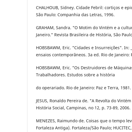
CHALHOUB, Sidney. Cidade Febril: cortiços e epi
São Paulo: Companhia das Letras, 1996.
GRAHAM, Sandra. "O Motim do Vintém e a cultura
Janeiro." Revista Brasileira de História, São Paulo
HOBSBAWM, Eric. "Cidades e Insurreições". In: __
ensaios contemporâneos. 3a ed. Rio de Janeiro: P
HOBSBAWM, Eric. "Os Destruidores de Máquinas".
Trabalhadores. Estudos sobre a história
do operariado. Rio de Janeiro: Paz e Terra, 1981.
JESUS, Ronaldo Pereira de. "A Revolta do Vintém
História Social, Campinas, no 12, p. 73-89, 2006.
MENEZES, Raimundo de. Coisas que o tempo levo
Fortaleza Antiga). Fortaleza/São Paulo; HUCITEC,