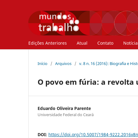
Edições Anteriores
Atual
Contato
Notícia
Início
/
Arquivos
/
v. 8 n. 16 (2016): Biografia e His
O povo em fúria: a revolta
Eduardo Oliveira Parente
Universidade Federal do Ceará
DOI:
https://doi.org/10.5007/1984-9222.2016v8