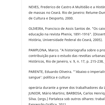
NEVES, Frederico de Castro A Multidão e a Histó
de massas no Ceará. Rio de Janeiro: Relume-Duma
de Cultura e Desporto, 2000.
OLIVEIRA, Francisco de Assis Santos de. "Os caix
educação na revista Phenix, 1891-1916". (Disse
História, Universidade Federal do Ceará, 2005).
PAMPLONA, Marco. "A historiografia sobre o pr
contribuição para o estudo das revoltas urbanas
Históricos, Rio de Janeiro, v. 9, n. 17, p. 215-238, 
PARENTE, Eduardo Oliveira. "'Abaixo o imperial
sangue': política e cultura
operária durante a greve dos trabalhadores da 
JUNIOR, Mário Martins; BARBOSA, Carlos Henriq
Silva. (orgs.) Fortaleza sob outros olhares: trabal
Expressão Gráfica, 2011.