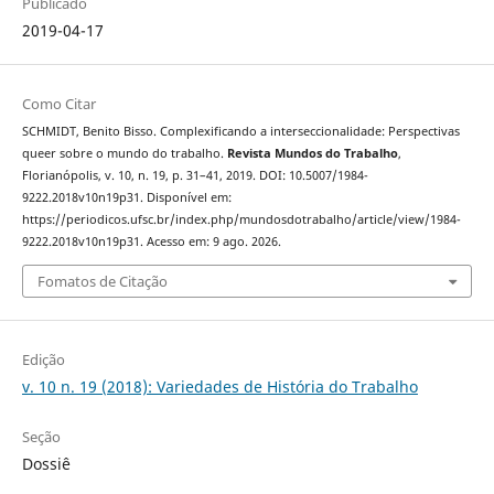
Publicado
2019-04-17
Como Citar
SCHMIDT, Benito Bisso. Complexificando a interseccionalidade: Perspectivas
queer sobre o mundo do trabalho.
Revista Mundos do Trabalho
,
Florianópolis, v. 10, n. 19, p. 31–41, 2019. DOI: 10.5007/1984-
9222.2018v10n19p31. Disponível em:
https://periodicos.ufsc.br/index.php/mundosdotrabalho/article/view/1984-
9222.2018v10n19p31. Acesso em: 9 ago. 2026.
Fomatos de Citação
Edição
v. 10 n. 19 (2018): Variedades de História do Trabalho
Seção
Dossiê