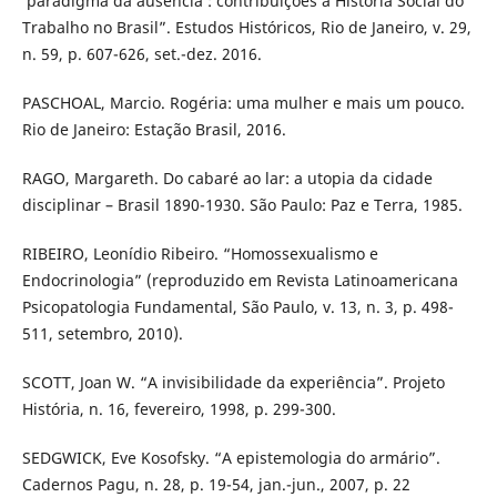
‘paradigma da ausência’: contribuições à História Social do
Trabalho no Brasil”. Estudos Históricos, Rio de Janeiro, v. 29,
n. 59, p. 607-626, set.-dez. 2016.
PASCHOAL, Marcio. Rogéria: uma mulher e mais um pouco.
Rio de Janeiro: Estação Brasil, 2016.
RAGO, Margareth. Do cabaré ao lar: a utopia da cidade
disciplinar – Brasil 1890-1930. São Paulo: Paz e Terra, 1985.
RIBEIRO, Leonídio Ribeiro. “Homossexualismo e
Endocrinologia” (reproduzido em Revista Latinoamericana
Psicopatologia Fundamental, São Paulo, v. 13, n. 3, p. 498-
511, setembro, 2010).
SCOTT, Joan W. “A invisibilidade da experiência”. Projeto
História, n. 16, fevereiro, 1998, p. 299-300.
SEDGWICK, Eve Kosofsky. “A epistemologia do armário”.
Cadernos Pagu, n. 28, p. 19-54, jan.-jun., 2007, p. 22