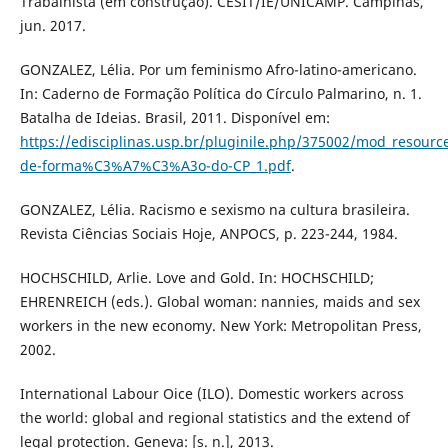
Trabalhista (em construção). CESIT/IE/UNICAMP. Campinas,
jun. 2017.
GONZALEZ, Lélia. Por um feminismo Afro-latino-americano.
In: Caderno de Formação Política do Círculo Palmarino, n. 1.
Batalha de Ideias. Brasil, 2011. Disponível em:
https://edisciplinas.usp.br/pluginile.php/375002/mod_resourc
de-forma%C3%A7%C3%A3o-do-CP_1.pdf
.
GONZALEZ, Lélia. Racismo e sexismo na cultura brasileira.
Revista Ciências Sociais Hoje, ANPOCS, p. 223-244, 1984.
HOCHSCHILD, Arlie. Love and Gold. In: HOCHSCHILD;
EHRENREICH (eds.). Global woman: nannies, maids and sex
workers in the new economy. New York: Metropolitan Press,
2002.
International Labour Oice (ILO). Domestic workers across
the world: global and regional statistics and the extend of
legal protection. Geneva: [s. n.], 2013.