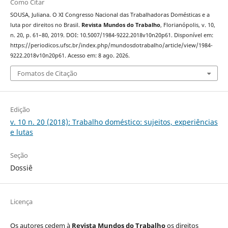
Como Citar
SOUSA, Juliana. O XI Congresso Nacional das Trabalhadoras Domésticas e a
luta por direitos no Brasil.
Revista Mundos do Trabalho
, Florianópolis, v. 10,
n. 20, p. 61–80, 2019. DOI: 10.5007/1984-9222.2018v10n20p61. Disponível em:
https://periodicos.ufsc.br/index.php/mundosdotrabalho/article/view/1984-
9222.2018v10n20p61. Acesso em: 8 ago. 2026.
Fomatos de Citação
Edição
v. 10 n. 20 (2018): Trabalho doméstico: sujeitos, experiências
e lutas
Seção
Dossiê
Licença
Os autores cedem à
Revista Mundos do Trabalho
os direitos