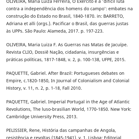
OLIVEIRA, Maria Luiza Ferreira, O Exército e a 'difícil luta
contra a independência dos homens do campo': embates na
construção do Estado no Brasil, 1840-1870. in: BARRETO,
Adriana et alli (orgs.). Pacificar o Brasil, das guerras justas
às UPPs. São Paulo: Alameda, 2017. p. 197-223.
OLIVEIRA, Maria Luiza F. As Guerras nas Matas de Jacuípe.
Revista CLIO, Dossiê Nação, cidadania, insurgências e
práticas políticas, 1817-1848, v. 2, p. 100-138, UFPE, 2015.
PAQUETTE, Gabriel. After Brazil: Portugueses debates on
Empire, c.1820-1850, In Journal of Colonialism and Colonial
History, v. 11, n. 2, p. 1-18, Fall 2010.
PAQUETTE, Gabriel. Imperial Portugal in the Age of Atlantic
Revolutions, The luso-brasilian World, 1770-1850. New York:
Cambridge University Press, 2013.
PELISSIER, Rene, História das campanhas de Angola,
resistência e revoltas (1845-1941), v. 1. Lisboa: Editorial