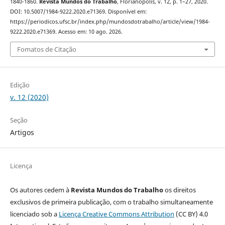
1840-1860.
Revista Mundos do Trabalho
, Florianópolis, v. 12, p. 1–27, 2020.
DOI: 10.5007/1984-9222.2020.e71369. Disponível em:
https://periodicos.ufsc.br/index.php/mundosdotrabalho/article/view/1984-
9222.2020.e71369. Acesso em: 10 ago. 2026.
Fomatos de Citação
Edição
v. 12 (2020)
Seção
Artigos
Licença
Os autores cedem à
Revista Mundos do Trabalho
os direitos
exclusivos de primeira publicação, com o trabalho simultaneamente
licenciado sob a
Licença Creative Commons Attribution
(CC BY) 4.0