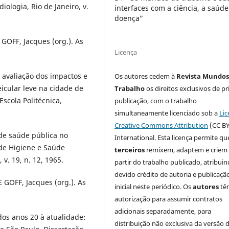
iologia, Rio de Janeiro, v.
interfaces com a ciência, a saúde
doença”
 GOFF, Jacques (org.). As
Licença
 avaliação dos impactos e
Os autores cedem à
Revista Mundos
icular leve na cidade de
Trabalho
os direitos exclusivos de pr
scola Politécnica,
publicação, com o trabalho
simultaneamente licenciado sob a
Lic
Creative Commons Attribution
(CC BY
e saúde pública no
International. Esta licença permite qu
de Higiene e Saúde
terceiros
remixem, adaptem e criem
v. 19, n. 12, 1965.
partir do trabalho publicado, atribui
devido crédito de autoria e publicaçã
 GOFF, Jacques (org.). As
inicial neste periódico. Os
autores
tê
autorização para assumir contratos
adicionais separadamente, para
dos anos 20 à atualidade:
distribuição não exclusiva da versão 