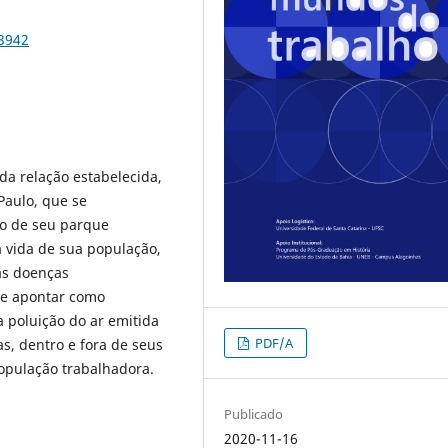
73942
 da relação estabelecida,
Paulo, que se
ão de seu parque
a vida de sua população,
as doenças
-se apontar como
 poluição do ar emitida
PDF/A
s, dentro e fora de seus
opulação trabalhadora.
Publicado
2020-11-16