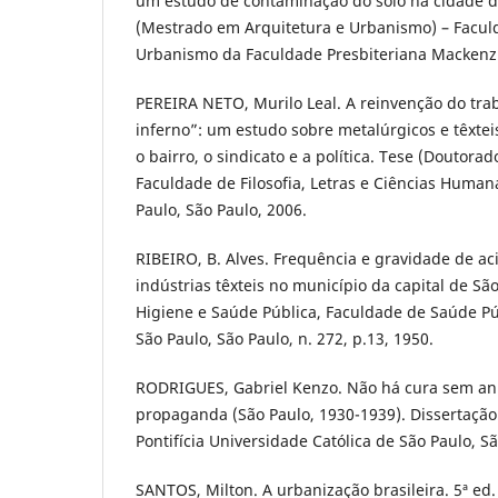
um estudo de contaminação do solo na cidade de
(Mestrado em Arquitetura e Urbanismo) – Facul
Urbanismo da Faculdade Presbiteriana Mackenzi
PEREIRA NETO, Murilo Leal. A reinvenção do tra
inferno”: um estudo sobre metalúrgicos e têxteis
o bairro, o sindicato e a política. Tese (Doutorad
Faculdade de Filosofia, Letras e Ciências Human
Paulo, São Paulo, 2006.
RIBEIRO, B. Alves. Frequência e gravidade de a
indústrias têxteis no município da capital de São
Higiene e Saúde Pública, Faculdade de Saúde Pú
São Paulo, São Paulo, n. 272, p.13, 1950.
RODRIGUES, Gabriel Kenzo. Não há cura sem anú
propaganda (São Paulo, 1930-1939). Dissertação
Pontifícia Universidade Católica de São Paulo, Sã
SANTOS, Milton. A urbanização brasileira. 5ª ed.