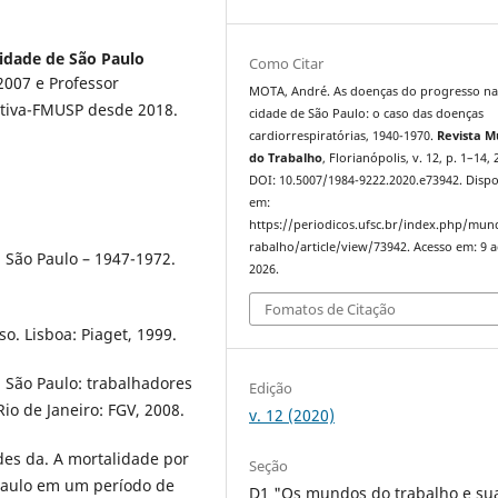
idade de São Paulo
Como Citar
007 e Professor
MOTA, André. As doenças do progresso n
tiva-FMUSP desde 2018.
cidade de São Paulo: o caso das doenças
cardiorrespiratórias, 1940-1970.
Revista 
do Trabalho
, Florianópolis, v. 12, p. 1–14, 
DOI: 10.5007/1984-9222.2020.e73942. Dispo
em:
https://periodicos.ufsc.br/index.php/mu
rabalho/article/view/73942. Acesso em: 9 
São Paulo – 1947-1972.
2026.
Fomatos de Citação
. Lisboa: Piaget, 1999.
 São Paulo: trabalhadores
Edição
io de Janeiro: FGV, 2008.
v. 12 (2020)
es da. A mortalidade por
Seção
Paulo em um período de
D1 "Os mundos do trabalho e su