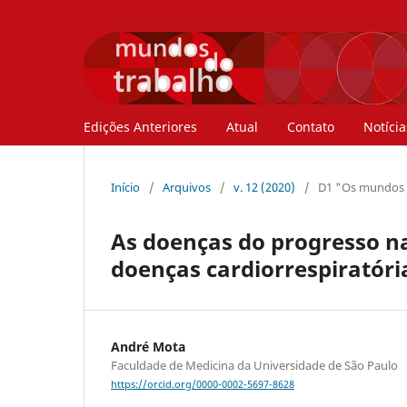
Edições Anteriores
Atual
Contato
Notícia
Início
/
Arquivos
/
v. 12 (2020)
/
D1 "Os mundos do
As doenças do progresso na
doenças cardiorrespiratóri
André Mota
Faculdade de Medicina da Universidade de São Paulo
https://orcid.org/0000-0002-5697-8628