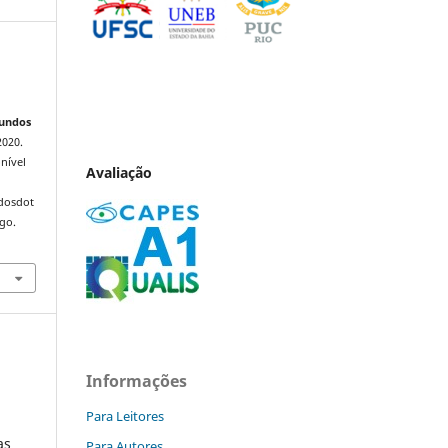
a
Mundos
2020.
nível
Avaliação
ndosdot
ago.
Informações
Para Leitores
as
Para Autores