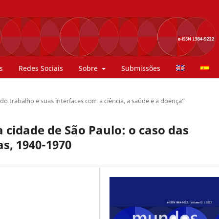
s
Redes Sociais
Sobre
Submissões
 trabalho e suas interfaces com a ciência, a saúde e a doença”
 cidade de São Paulo: o caso das
as, 1940-1970