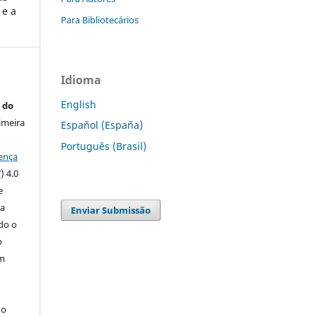
 e a
Para Bibliotecários
Idioma
English
 do
imeira
Español (España)
Português (Brasil)
ença
) 4.0
e
 a
Enviar Submissão
ndo o
o
m
do