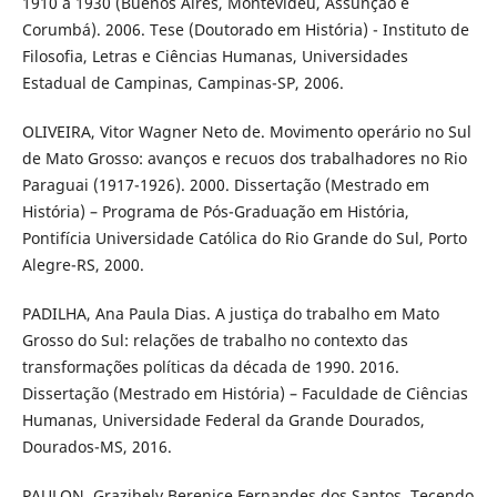
1910 a 1930 (Buenos Aires, Montevidéu, Assunção e
Corumbá). 2006. Tese (Doutorado em História) - Instituto de
Filosofia, Letras e Ciências Humanas, Universidades
Estadual de Campinas, Campinas-SP, 2006.
OLIVEIRA, Vitor Wagner Neto de. Movimento operário no Sul
de Mato Grosso: avanços e recuos dos trabalhadores no Rio
Paraguai (1917-1926). 2000. Dissertação (Mestrado em
História) – Programa de Pós-Graduação em História,
Pontifícia Universidade Católica do Rio Grande do Sul, Porto
Alegre-RS, 2000.
PADILHA, Ana Paula Dias. A justiça do trabalho em Mato
Grosso do Sul: relações de trabalho no contexto das
transformações políticas da década de 1990. 2016.
Dissertação (Mestrado em História) – Faculdade de Ciências
Humanas, Universidade Federal da Grande Dourados,
Dourados-MS, 2016.
PAULON, Grazihely Berenice Fernandes dos Santos. Tecendo