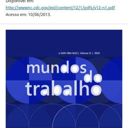
Disponível em:
http://wwwnc.cdc.gov/eid/content/12/1/pdfs/v12-n1.pdf
Acesso em: 10/06/2013.