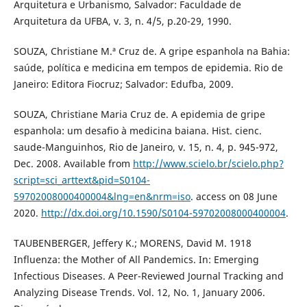
Arquitetura e Urbanismo, Salvador: Faculdade de
Arquitetura da UFBA, v. 3, n. 4/5, p.20-29, 1990.
SOUZA, Christiane M.ª Cruz de. A gripe espanhola na Bahia:
saúde, política e medicina em tempos de epidemia. Rio de
Janeiro: Editora Fiocruz; Salvador: Edufba, 2009.
SOUZA, Christiane Maria Cruz de. A epidemia de gripe
espanhola: um desafio à medicina baiana. Hist. cienc.
saude-Manguinhos, Rio de Janeiro, v. 15, n. 4, p. 945-972,
Dec. 2008. Available from
http://www.scielo.br/scielo.php?
script=sci_arttext&pid=S0104-
59702008000400004&lng=en&nrm=iso
. access on 08 June
2020.
http://dx.doi.org/10.1590/S0104-59702008000400004
.
TAUBENBERGER, Jeffery K.; MORENS, David M. 1918
Influenza: the Mother of All Pandemics. In: Emerging
Infectious Diseases. A Peer-Reviewed Journal Tracking and
Analyzing Disease Trends. Vol. 12, No. 1, January 2006.