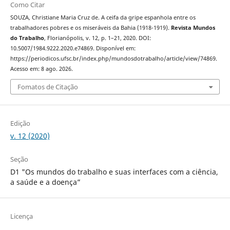
Como Citar
SOUZA, Christiane Maria Cruz de. A ceifa da gripe espanhola entre os
trabalhadores pobres e os miseráveis da Bahia (1918-1919).
Revista Mundos
do Trabalho
, Florianópolis, v. 12, p. 1–21, 2020. DOI:
10.5007/1984.9222.2020.e74869. Disponível em:
https://periodicos.ufsc.br/index.php/mundosdotrabalho/article/view/74869.
Acesso em: 8 ago. 2026.
Fomatos de Citação
Edição
v. 12 (2020)
Seção
D1 "Os mundos do trabalho e suas interfaces com a ciência,
a saúde e a doença”
Licença